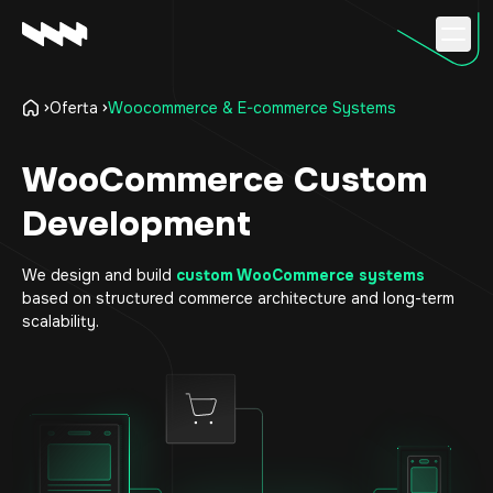
Oferta
Woocommerce & E-commerce Systems
Our Services
Our Process
WooCommerce Custom
Case Studies
Development
About
Contact
We design and build
custom WooCommerce systems
based on structured commerce architecture and long-term
scalability.