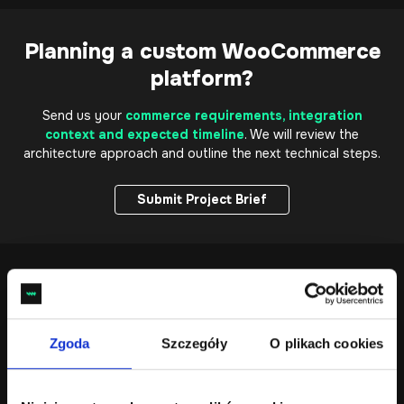
Planning a custom WooCommerce
platform?
Send us your
commerce requirements, integration
context and expected timeline
. We will review the
architecture approach and outline the next technical steps.
Submit Project Brief
Submit Project Brief
Commerce System Foundation
Zgoda
Szczegóły
O plikach cookies
Scalability & Stability
Structured database logic