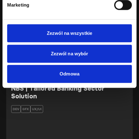
Marketing
Zezwól na wszystkie
Our projects
Zezwól na wybór
Odmowa
NBS | Tailored Banking Sector
Solution
DEV
GFX
UX/UI