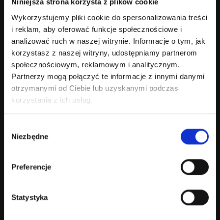
Niniejsza strona korzysta z plików cookie
Optimised checkout performance
Controlled plugin environment
Wykorzystujemy pliki cookie do spersonalizowania treści
Hosting alignment
i reklam, aby oferować funkcje społecznościowe i
analizować ruch w naszej witrynie. Informacje o tym, jak
korzystasz z naszej witryny, udostępniamy partnerom
Over 20 years of experience
społecznościowym, reklamowym i analitycznym.
Partnerzy mogą połączyć te informacje z innymi danymi
otrzymanymi od Ciebie lub uzyskanymi podczas
Operational Integration
korzystania z ich usług.
API-based data exchange
Backend process automation
Wybór
Performance monitoring
Niezbędne
zgody
Commerce Lifecycle & Governance
Preferencje
Release management and controlled deployments
Version-controlled development workflow
Security monitoring and update strategy
Statystyka
Continuous performance optimisation
Roadmap-based feature development