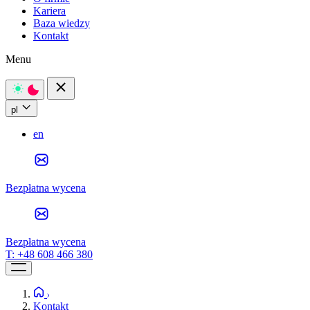
Kariera
Baza wiedzy
Kontakt
Menu
pl
en
Bezpłatna wycena
Bezpłatna wycena
T:
+48 608 466 380
Kontakt