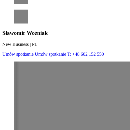
Sławomir Woźniak
New Business | PL
Umów spotkanie
Umów spotkanie
T:
+48 602 152 550