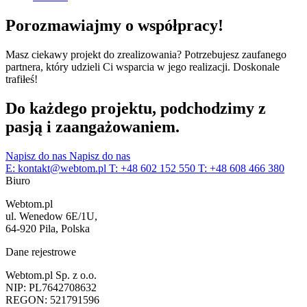
Porozmawiajmy o współpracy!
Masz ciekawy projekt do zrealizowania? Potrzebujesz zaufanego
partnera, który udzieli Ci wsparcia w jego realizacji.
Doskonale
trafiłeś!
Do każdego projektu, podchodzimy z
pasją i zaangażowaniem.
Napisz do nas
Napisz do nas
E:
kontakt@webtom.pl
T:
+48 602 152 550
T:
+48 608 466 380
Biuro
Webtom.pl
ul. Wenedow 6E/1U,
64-920 Pila, Polska
Dane rejestrowe
Webtom.pl Sp. z o.o.
NIP: PL7642708632
REGON: 521791596