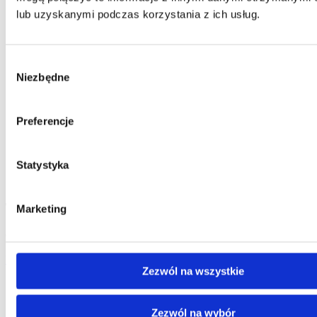
lub uzyskanymi podczas korzystania z ich usług.
Wybór
Niezbędne
zgody
Preferencje
Statystyka
Tomasz Maciejewski
Marketing
CEO, New Business | PL/EN
Umów spotkanie
Umów spotkanie
T:
+48 608 466 380
Zezwól na wszystkie
Zezwól na wybór