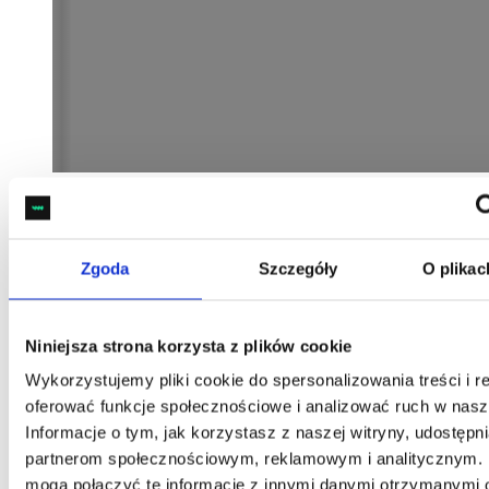
Zgoda
Szczegóły
O plikac
Niniejsza strona korzysta z plików cookie
Wykorzystujemy pliki cookie do spersonalizowania treści i r
oferować funkcje społecznościowe i analizować ruch w nasze
Informacje o tym, jak korzystasz z naszej witryny, udostęp
partnerom społecznościowym, reklamowym i analitycznym. 
mogą połączyć te informacje z innymi danymi otrzymanymi 