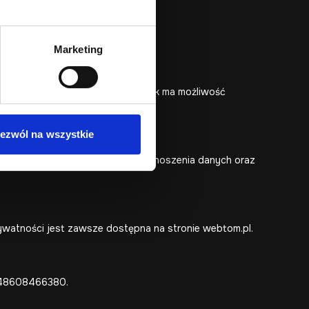
Marketing
nych i marketingowych. Użytkownik ma możliwość
ezwól na wszystkie
twarzania, a także prawo do przenoszenia danych oraz
Prywatności jest zawsze dostępna na stronie webtom.pl.
48608466380
.