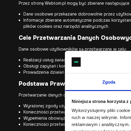
Przez stronę Webtom.pl mogą być zbierane następujące
Dane osobowe przekazane dobrowolnie przez użytkownikó
Informacje zbierane automatycznie podczas korzystania 
plików cookies oraz narzędzi analitycznych.
Cele Przetwarzania Danych Osobowy
Dane osobowe użytkowników są przetwarzane w celu:
Realizacji usług świadczonych drogą elektroniczną pr
Obsługi zapytań i kontaktów przesłanych przez formul
Prowadzenia działań marketingowych, jeżeli użytkownik
Zgoda
Podstawa Prawna Przetwarzania Da
Przetwarzanie danych osobowych odbywa się na podsta
Niniejsza strona korzysta z
Wyrażonej zgody użytkownika.
Wykorzystujemy pliki cookie 
Konieczności przetwarzania do wykonania umowy.
ruch w naszej witrynie. Inf
Wypełnienia obowiązku prawnego ciążącego na admini
Konieczności przetwarzania dla celów wynikających z
reklamowym i analitycznym. 