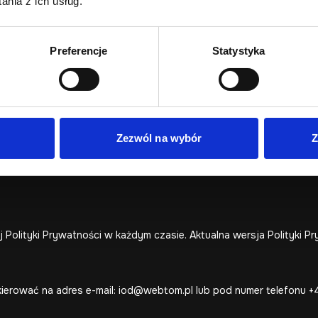
nia z ich usług.
nnym Podmiotom
ym podmiotom jedynie w granicach prawa.
Preferencje
Statystyka
wnienia prawidłowego działania serwisu oraz w celach statystycz
 pomocą ustawień przeglądarki internetowej.
Zezwól na wybór
Z
ych osobowych, ich poprawiania, usunięcia lub ograniczenia prze
j Polityki Prywatności w każdym czasie. Aktualna wersja Polityki 
ierować na adres e-mail:
iod@webtom.pl
lub pod numer telefonu
+