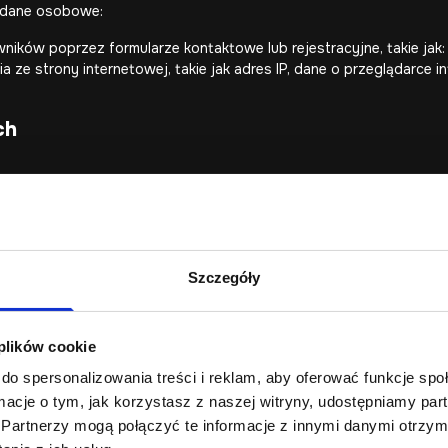
 dane osobowe:
w poprzez formularze kontaktowe lub rejestracyjne, takie jak: imi
ze strony internetowej, takie jak adres IP, dane o przeglądarce in
ch
zez stronę webtom.pl.
arze.
 wyraził na to zgodę.
Szczegóły
nych Osobowych
wie:
 plików cookie
do spersonalizowania treści i reklam, aby oferować funkcje sp
ormacje o tym, jak korzystasz z naszej witryny, udostępniamy p
stratorze danych.
 prawnie uzasadnionych interesów realizowanych przez administrat
Partnerzy mogą połączyć te informacje z innymi danymi otrzym