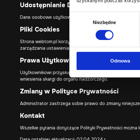
uzyskanymi podczas korzysta
Udostępnianie Danych Osobowych I
Wybór
Dane osobowe użytkowników mogą być udostępniane inn
Niezbędne
zgody
Pliki Cookies
Strona webtom.pl korzysta z plików cookies w celu zape
zarządzania ustawieniami dotyczącymi plików cookies za
Prawa Użytkowników
Odmowa
Użytkownikowi przysługuje prawo dostępu do swoich dan
wniesienia skargi do organu nadzorczego.
Zmiany w Polityce Prywatności
Administrator zastrzega sobie prawo do zmiany niniejsze
Kontakt
Wszelkie pytania dotyczące Polityki Prywatności można k
Data ostatniej aktualizacji: 02.04.2024 r.