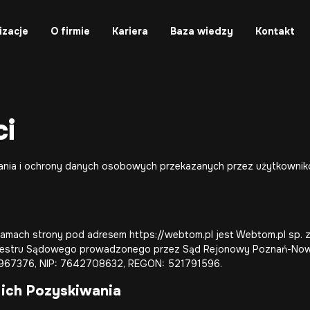
izacje
O firmie
Kariera
Baza wiedzy
Kontakt
ci
rzania i ochrony danych osobowych przekazanych przez użytkownik
ach strony pod adresem https://webtom.pl jest Webtom.pl sp. z o
Rejestru Sądowego prowadzonego przez Sąd Rejonowy Poznań-Nowe
967376, NIP: 7642708632, REGON: 521791596.
ich Pozyskiwania