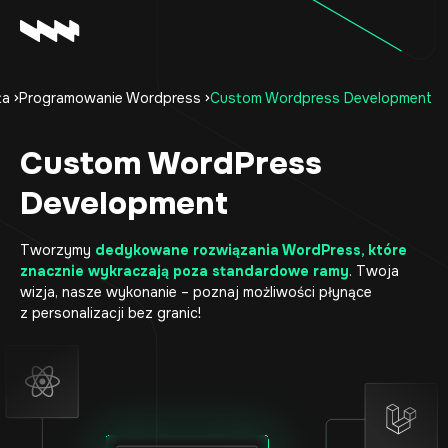
ta
Programowanie Wordpress
Custom Wordpress Development
Oferta
Realizacje
Custom WordPress
O firmie
Development
Kariera
Baza wiedzy
Tworzymy
dedykowane rozwiązania
WordPress
, które
Kontakt
znacznie wykraczają poza standardowe ramy
. Twoja
wizja, nasze wykonanie – poznaj możliwości płynące
z personalizacji bez granic!