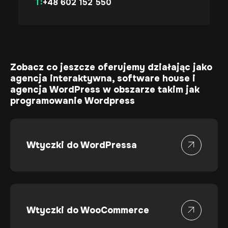
T:
+48 602 152 550
Umów spotkanie
Zobacz co jeszcze oferujemy działając jako
agencja interaktywna
,
software house
i
agencja WordPress
w obszarze takim jak
programowanie Wordpress
Wtyczki do WordPressa
Wtyczki do WooCommerce