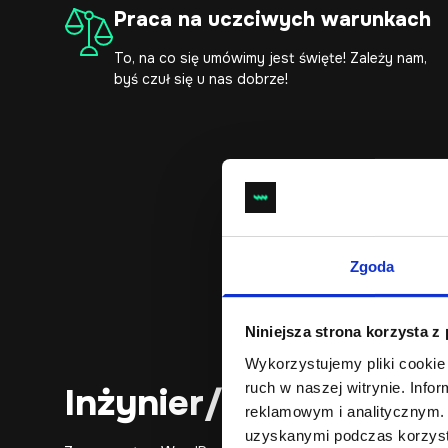
Praca na uczciwych warunkach
To, na co się umówimy jest święte! Zależy nam,
byś czuł się u nas dobrze!
Zgoda
Poszukujemy do naszego
Niniejsza strona korzysta z
Wykorzystujemy pliki cookie 
ruch w naszej witrynie. Inf
Inżynier/ka Wsparc
reklamowym i analitycznym. 
uzyskanymi podczas korzysta