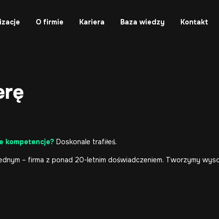
izacje
O firmie
Kariera
Baza wiedzy
Kontakt
erę
je kompetencje?
Doskonale trafiłeś.
ednym – firma z ponad 20-letnim doświadczeniem. Tworzymy wysok