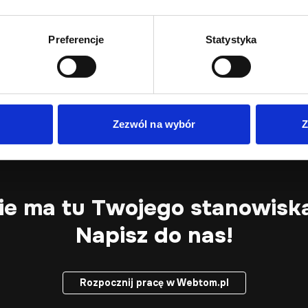
zwalającym na szybkie rozwiązywanie problemów technicznych? M
Preferencje
Statystyka
rce Developer/ka (Mid)
rce? Posiadasz niezbędne doświadczenie? Jeżeli tak to właśnie
Zezwól na wybór
Z
ie ma tu Twojego stanowisk
Napisz do nas!
Rozpocznij pracę w Webtom.pl