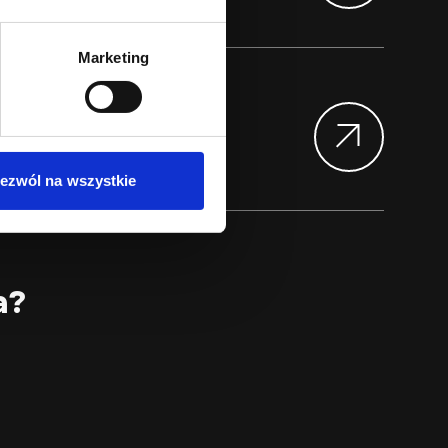
amy dla Ciebie pracę!
Marketing
 Ciebie szukamy!
ezwól na wszystkie
a?