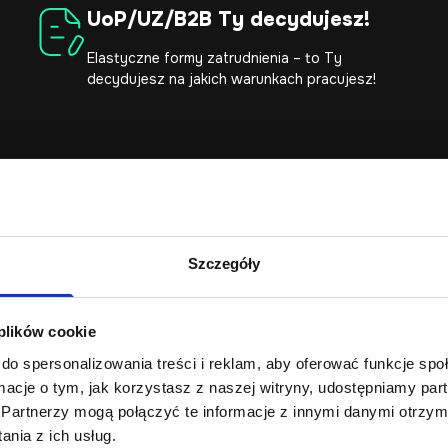
UoP/UZ/B2B Ty decydujesz!
Elastyczne formy zatrudnienia – to Ty
decydujesz na jakich warunkach pracujesz!
Oferty pracy
Szczegóły
 Zespołu nowych talentów w różnych dziedzinach. Sprawdź, czy z
odpowiada Twoim kompetencjom i aplikuj!
 plików cookie
do spersonalizowania treści i reklam, aby oferować funkcje sp
ormacje o tym, jak korzystasz z naszej witryny, udostępniamy p
ia WordPress/WooCommer
Partnerzy mogą połączyć te informacje z innymi danymi otrzym
nia z ich usług.