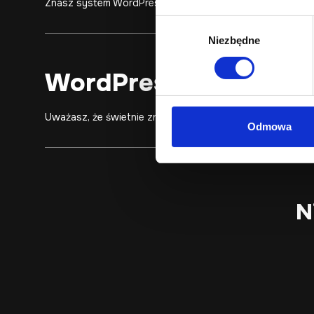
Znasz system WordPress i WooCommerce na poziomie po
Wybór
Niezbędne
zgody
WordPress/WooComme
Uważasz, że świetnie znasz system WordPress/WooComme
Odmowa
N