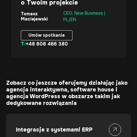
o Twoim projekcie
CEO, New Business |
Tomasz
Maciejewski
PL/EN
Umów spotkanie
T:
+48 608 466 380
Umów spotkanie
Zobacz co jeszcze oferujemy działając jako
agencja interaktywna
,
software house
i
agencja WordPress
w obszarze takim jak
dedykowane rozwiązania
Integracje z systemami ERP