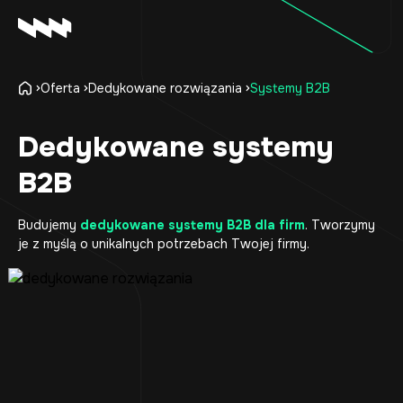
Oferta
Dedykowane rozwiązania
Systemy B2B
Oferta
Realizacje
Dedykowane systemy
O firmie
B2B
Kariera
Baza wiedzy
Budujemy
dedykowane systemy B2B dla firm
. Tworzymy
Kontakt
je z myślą o unikalnych potrzebach Twojej firmy.