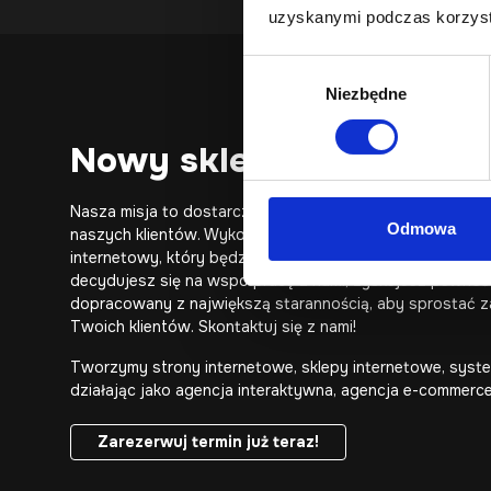
uzyskanymi podczas korzysta
Wybór
Niezbędne
zgody
Nowy sklep internetow
Nasza misja to dostarczanie rozwiązań e-commerce, któr
Odmowa
naszych klientów. Wykorzystując naszą wiedzę i doświad
internetowy, który będzie
funkcjonalny, estetyczny i 
decydujesz się na współpracę z nami, zyskujesz pewno
dopracowany z największą starannością, aby sprostać 
Twoich klientów. Skontaktuj się z nami!
Tworzymy
strony internetowe
, sklepy internetowe, syst
działając jako
agencja interaktywna
,
agencja e-commerc
Zarezerwuj termin już teraz!
Zarezerwuj termin już teraz!