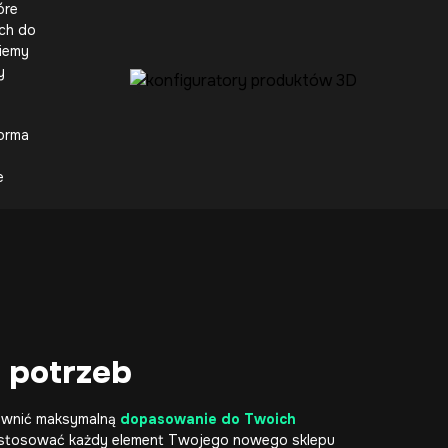
óre
ch do
iemy
y
.
orma
e
 potrzeb
pewnić maksymalną
dopasowanie do Twoich
stosować każdy element Twojego nowego sklepu