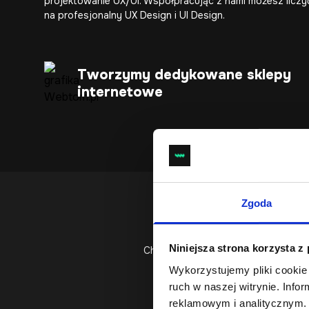
projektowanie UX/UI
. Współpracując z nami możesz liczy
na profesjonalny
UX Design
i
UI Design
.
Tworzymy dedykowane sklepy
internetowe
Zgoda
Niniejsza strona korzysta z
Chcesz poznać optymalne rozwiąza
Wykorzystujemy pliki cookie 
ruch w naszej witrynie. Inf
reklamowym i analitycznym. 