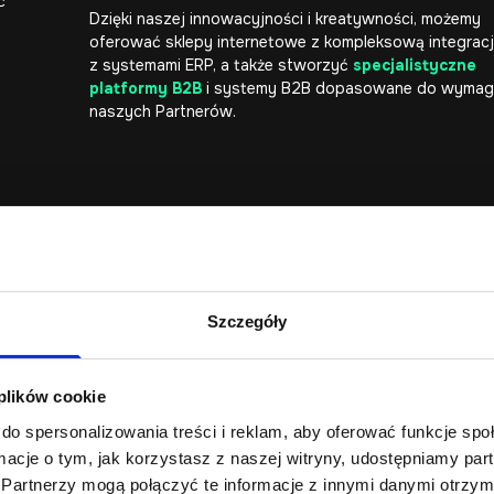
ć
Dzięki naszej innowacyjności i kreatywności, możemy
oferować sklepy internetowe z kompleksową
integrac
z systemami ERP
, a także stworzyć
specjalistyczne
platformy B2B
i
systemy B2B
dopasowane do wymag
naszych Partnerów.
Szczegóły
Masz pomysł? Daj nam znać
 plików cookie
nia związane z realizacją Twojego projektu? Umów się na
darmow
do spersonalizowania treści i reklam, aby oferować funkcje sp
Zarezerwuj termin już teraz!
ormacje o tym, jak korzystasz z naszej witryny, udostępniamy p
Partnerzy mogą połączyć te informacje z innymi danymi otrzym