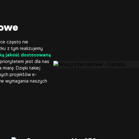
towe
rce
często nie
ku z tym realizujemy
ką jakość dostosowaną
riorytetem jest dla nas
miarę. Dzięki takiej
nych projektów e-
ane wymagania naszych