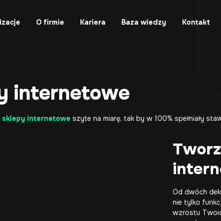
izacje
O firmie
Kariera
Baza wiedzy
Kontakt
py internetowe
 sklepy internetowe
szyte na miarę, tak by w 100% spełniały staw
Tworz
inter
Od dwóch dek
nie tylko funk
wzrostu Twoic