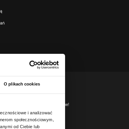
ją
ań
O plikach cookies
!
ą 30 minutową konsultację
online!
ołecznościowe i analizować
artnerom społecznościowym,
anymi od Ciebie lub