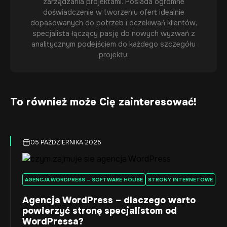
zarządzania projektami. Posiada ogromne
doświadczenie w tworzeniu ofert idealnie
dopasowanych do potrzeb i oczekiwań klientów,
specjalista łączący pasję do nowych wyzwań z
analitycznym podejściem do każdego szczegółu
projektu.
To również może Cię zainteresować!
05 PAŹDZIERNIKA 2025
AGENCJA WORDPRESS – SOFTWARE HOUSE
STRONY INTERNETOWE
Agencja WordPress – dlaczego warto
powierzyć stronę specjalistom od
WordPressa?