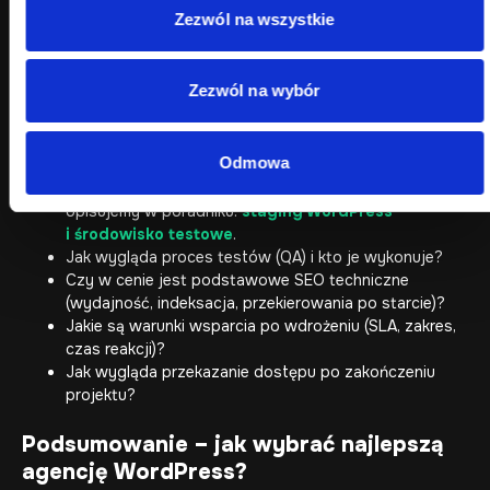
Zezwól na wszystkie
Czy projekt będzie budowany na dedykowanym
motywie czy na gotowym szablonie? Jakie są
ograniczenia rozwoju?
Zezwól na wybór
Czy otrzymam środowisko testowe (staging)
i możliwość akceptacji przed publikacją? Warto
dopytać nie tylko o sam dostęp do stagingu, ale też
Odmowa
o proces testów, blokadę indeksacji, akceptację zmian
i sposób wdrożenia na produkcję. Więcej o tym
opisujemy w poradniku:
staging WordPress
i środowisko testowe
.
Jak wygląda proces testów (QA) i kto je wykonuje?
Czy w cenie jest podstawowe SEO techniczne
(wydajność, indeksacja, przekierowania po starcie)?
Jakie są warunki wsparcia po wdrożeniu (SLA, zakres,
czas reakcji)?
Jak wygląda przekazanie dostępu po zakończeniu
projektu?
Podsumowanie – jak wybrać najlepszą
agencję WordPress?