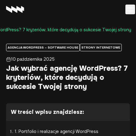
rdPress? 7 kryteriów, które decydują o sukcesie Twojej strony
Oferta
Realizacje
AGENCJA WORDPRESS – SOFTWARE HOUSE
STRONY INTERNETOWE
O firmie
10 października 2025
Kariera
Jak wybrać agencję WordPress? 7
Baza wiedzy
kryteriów, które decydują o
Kontakt
sukcesie Twojej strony
W treści wpisu znajdziesz:
1. Portfolio i realizacje agencji WordPress