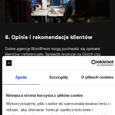
6. Opinie i rekomendacje klientów
Dobre agencje WordPress mogą pochwalić się opiniami
klientów i referencjami. Sprawdź recenzje na Clutch czy
w portfolio agencji. Jeśli agencja ma wieloletnich partnerów
– to znak, że warto jej zaufać.
Podpowiedź: zwracaj uwagę, czy opinie opisują konkret
Zgoda
Szczegóły
O plikach cookies
(terminowość, jakość komunikacji, stabilność po wdrożeniu,
proaktywne doradztwo), a nie tylko ogólne „polecam”.
Najbardziej wartościowe są rekomendacje od firm
Niniejsza strona korzysta z plików cookie
o podobnej skali i podobnych wymaganiach.
Wykorzystujemy pliki cookie do spersonalizowania treści i
7. Transparentna wycena i komunikacja
reklam, aby oferować funkcje społecznościowe i