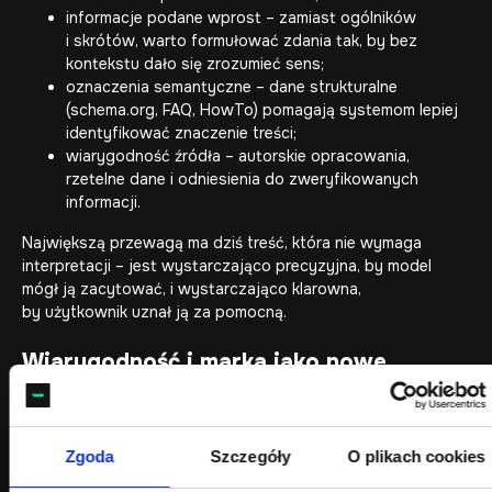
informacje podane wprost – zamiast ogólników
i skrótów, warto formułować zdania tak, by bez
kontekstu dało się zrozumieć sens;
oznaczenia semantyczne – dane strukturalne
(schema.org, FAQ, HowTo) pomagają systemom lepiej
identyfikować znaczenie treści;
wiarygodność źródła – autorskie opracowania,
rzetelne dane i odniesienia do zweryfikowanych
informacji.
Największą przewagą ma dziś treść, która nie wymaga
interpretacji – jest wystarczająco precyzyjna, by model
mógł ją zacytować, i wystarczająco klarowna,
by użytkownik uznał ją za pomocną.
Wiarygodność i marka jako nowe
sygnały widoczności
Wraz z rozwojem wyszukiwania generatywnego coraz
Zgoda
Szczegóły
O plikach cookies
większe znaczenie mają czynniki, które wcześniej
traktowano jako wizerunkowe, a dziś stają się realnymi