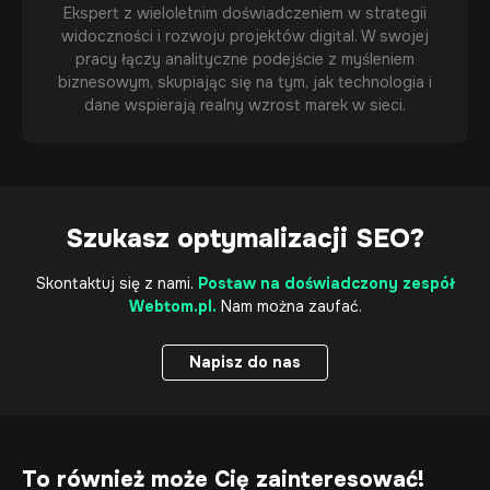
Ekspert z wieloletnim doświadczeniem w strategii
widoczności i rozwoju projektów digital. W swojej
pracy łączy analityczne podejście z myśleniem
biznesowym, skupiając się na tym, jak technologia i
dane wspierają realny wzrost marek w sieci.
Szukasz
optymalizacji SEO
?
Skontaktuj się z nami.
Postaw na doświadczony zespół
Webtom.pl.
Nam można zaufać.
Napisz do nas
Napisz do nas
To również może Cię zainteresować!