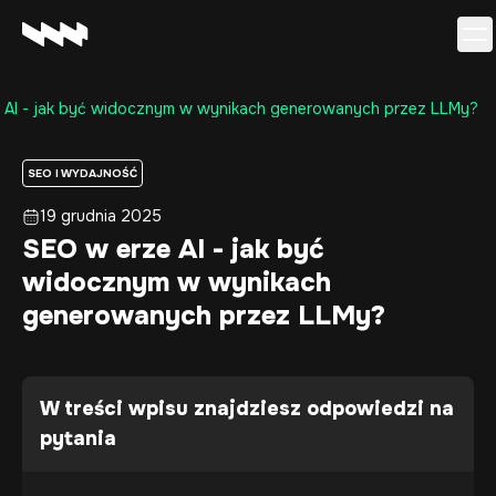
 AI - jak być widocznym w wynikach generowanych przez LLMy?
Oferta
Realizacje
SEO I WYDAJNOŚĆ
O firmie
19 grudnia 2025
Kariera
SEO w erze AI - jak być
Baza wiedzy
widocznym w wynikach
Kontakt
generowanych przez LLMy?
W treści wpisu znajdziesz odpowiedzi na
pytania