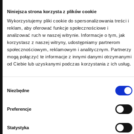
sygnałami SEO. Modele językowe oceniają nie tylko
zawartość strony, ale również wiarygodność źródła,
Niniejsza strona korzysta z plików cookie
reputację autora i spójność przekazu marki.
Wykorzystujemy pliki cookie do spersonalizowania treści i
Widoczność zaczyna więc wynikać z tego, jak marka
reklam, aby oferować funkcje społecznościowe i
funkcjonuje w swoim otoczeniu informacyjnym – czy jest
analizować ruch w naszej witrynie. Informacje o tym, jak
cytowana, rozpoznawalna i konsekwentna w komunikacji.
korzystasz z naszej witryny, udostępniamy partnerom
Wysoka jakość treści traci na wartości, jeśli nie stoi za nią
społecznościowym, reklamowym i analitycznym. Partnerzy
autorytet eksperta, rozpoznawalny brand i sieć
mogą połączyć te informacje z innymi danymi otrzymanymi
pozytywnych odniesień w sieci. To właśnie te elementy
od Ciebie lub uzyskanymi podczas korzystania z ich usług.
budują tzw. trust layer – warstwę zaufania, którą systemy AI
biorą pod uwagę przy wyborze źródeł do generowania
odpowiedzi.
Wybór
Dlatego w nowoczesnym SEO coraz ważniejsza staje się
Niezbędne
zgody
współpraca między zespołami content, PR i brand
marketingu. Rozwój widoczności to dziś nie tylko
optymalizacja strony
, ale spójne budowanie wiarygodności
Preferencje
w całym ekosystemie marki.
Poniżej grafika – odpowiedź z rekomendacjami restauracji
Statystyka
w Perplexity