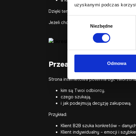
a każde kluczowe CTA odpowiada na 
uzyskanymi podczas korzysta
Dzięki temu łatwiej zaprojektować struktur
Wybór
Jeżeli chcesz mocniej wejść w temat konwe
Niezbędne
zgody
Przeanalizuj swoich uż
Odmowa
Strona internetowa powinna być tworzona n
kim są Twoi odbiorcy,
czego szukają,
i jak podejmują decyzję zakupową.
Przykład:
Klient B2B szuka konkretów – danych
Klient indywidualny – emocji i szybki