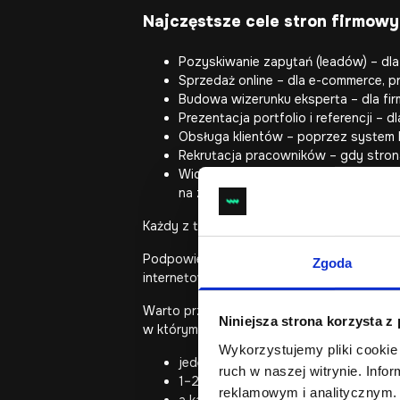
Najczęstsze cele stron firmowy
Pozyskiwanie zapytań (leadów) – dla 
Sprzedaż online – dla e-commerce, 
Budowa wizerunku eksperta – dla fir
Prezentacja portfolio i referencji –
Obsługa klientów – poprzez system 
Rekrutacja pracowników – gdy strona 
Widoczność w Google (prezentacja o
na zapytania.
Każdy z tych celów wymaga innych funkcji, 
Podpowiedź: przypisz do celu 1-2 mierniki 
Zgoda
internetowej staje się procesem decyzyjny
Warto przy tym pamiętać, że strona intern
Niniejsza strona korzysta z
w którym:
Wykorzystujemy pliki cookie 
jeden cel jest główny,
ruch w naszej witrynie. Inf
1–2 cele są wspierające,
reklamowym i analitycznym. 