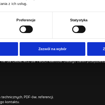
konkretny etap decyzji użytkownika.
nia z ich usług.
ę strony, formularze, sekcje ofertowe i treści bez chaosu komunika
rsji, zobacz również:
jak skutecznie zaplanować stronę intern
Preferencje
Statystyka
ytkowników
Zezwól na wybór
Z
ie dla Ciebie, lecz dla Twoich klientów. Dlatego zanim przejdziesz
 technicznych, PDF-ów, referencji.
ego kontaktu.