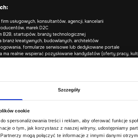
ch:
firm usługowych, konsultantów, agencji, kancelarii
producentów, marek D2C
m B2B, startupów, branży technologicznej
 dla branż kreatywnych, budowlanych, architektów
logowania, formularze serwisowe lub dedykowane portale
ma realnie wspierać pozyskiwanie kandydatów (oferty pracy, kultur
ferty w wyszukiwarce) – gdy strona ma “zbierać” ruch z fraz us
innej struktury treści i innego sposobu projektowania strony inter
(np. liczba formularzy, telefony, zapytania z Google) i jedno główn
Szczegóły
m, a nie “ładnym układem”.
etowa nie powinna próbować realizować wszystkich celów naraz z ta
 plików cookie
do spersonalizowania treści i reklam, aby oferować funkcje sp
ormacje o tym, jak korzystasz z naszej witryny, udostępniamy p
Partnerzy mogą połączyć te informacje z innymi danymi otrzym