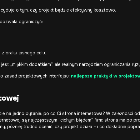
ecyduje o tym, czy projekt będzie efektywny kosztowo.
pozwala ograniczyć:
 z braku jasnego celu.
 jest „miękkim dodatkiem”, ale realnym narzędziem ograniczania ry
do zasad projektowych interfejsu:
najlepsze praktyki w projekto
etowej
ie na jedno pytanie: po co Ci strona internetowa? W zależności o
nternetowej są najczęstszym “cichym błędem” firm: strona ma po pro
, później trudno ocenić, czy projekt działa – i co dokładnie popraw