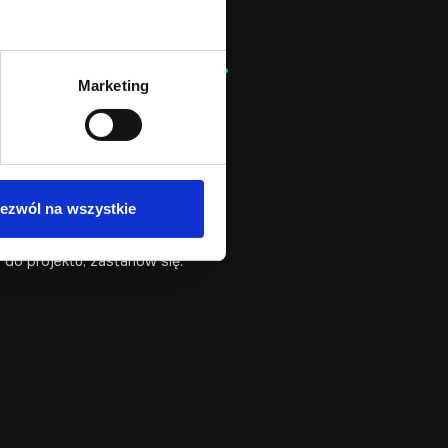
cyjnego.
etową, aby zwiększyć konwersję?
Marketing
ezwól na wszystkie
 do projektu, zastanów się: