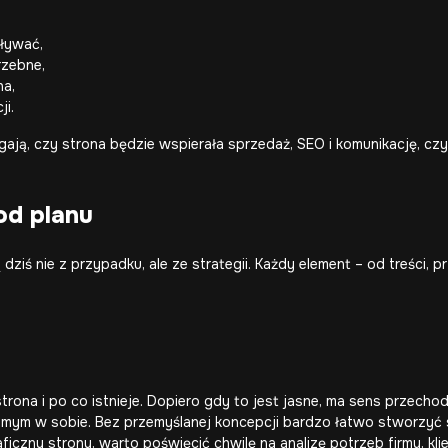
oływać,
rzebne,
a,
ji.
ygają, czy strona będzie wspierała sprzedaż, SEO i komunikację, cz
od planu
dziś nie z przypadku, ale ze strategii. Każdy element – od treści, 
trona i po co istnieje. Dopiero gdy to jest jasne, ma sens przechodzi
 samym w sobie. Bez przemyślanej koncepcji bardzo łatwo stworzyć 
iczny strony, warto poświęcić chwilę na analizę potrzeb firmy, klie