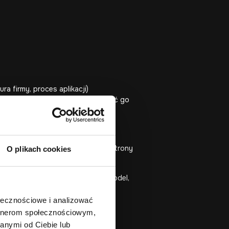
a firmy, proces aplikacji)
ługowych/produktowych i zamieniać go
netowej.
e CTA. Dzięki temu projektowanie strony
O plikach cookies
ką samą siłą. Najlepiej działa model,
ołecznościowe i analizować
artnerom społecznościowym,
anymi od Ciebie lub