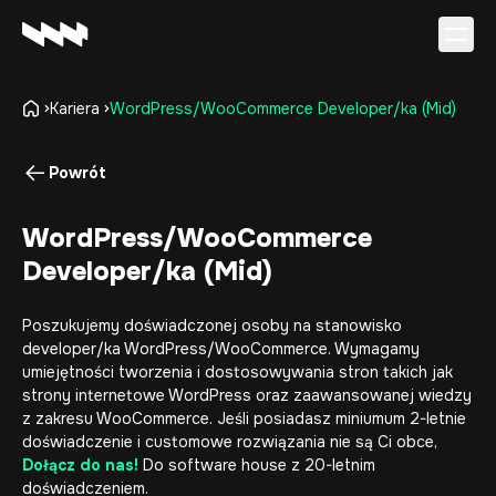
Kariera
WordPress/WooCommerce Developer/ka (Mid)
Oferta
Realizacje
Powrót
O firmie
Kariera
WordPress/WooCommerce
Baza wiedzy
Developer/ka (Mid)
Kontakt
Poszukujemy doświadczonej osoby na stanowisko
developer/ka WordPress/WooCommerce. Wymagamy
umiejętności tworzenia i dostosowywania stron takich jak
strony internetowe
WordPress oraz zaawansowanej wiedzy
z zakresu WooCommerce. Jeśli posiadasz miniumum 2-letnie
doświadczenie i customowe rozwiązania nie są Ci obce,
Dołącz do nas!
Do
software house
z 20-letnim
doświadczeniem.