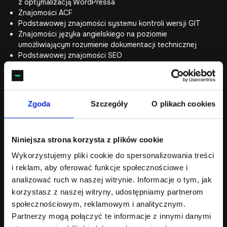
z optymalizacją WordPressa
Znajomości ACF
Podstawowej znajomości systemu kontroli wersji GIT
Znajomości języka angielskiego na poziomie
umożliwiającym rozumienie dokumentacji technicznej
Podstawowej znajomości SEO
Mile widziane
Znajomość jednego z frameworków frontendowych
Zgoda
Szczegóły
O plikach cookies
(React, VUE.js)
Znajomość PrestaShop 1.7+
Doświadczenie w REST API
Niniejsza strona korzysta z plików cookie
Znajomość Linux/Docker
Wykorzystujemy pliki cookie do spersonalizowania treści
i reklam, aby oferować funkcje społecznościowe i
Współpracując z nami masz pewność, że
analizować ruch w naszej witrynie. Informacje o tym, jak
Stabilną pracę w firmie o ugruntowanej pozycji na rynku
korzystasz z naszej witryny, udostępniamy partnerom
Elastyczność w formie zatrudnienia UoP/B2B/Umowa
społecznościowym, reklamowym i analitycznym.
Zlecenie
Partnerzy mogą połączyć te informacje z innymi danymi
Wynagrodzenie adekwatne do umiejętności