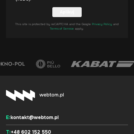
Aplikuj
Aplikuj
This site is protected by reCAPTCHA and the Google
Privacy Policy
and
Terms of Service
apply.
E:
kontakt@webtom.pl
T:
+48 602 152 550