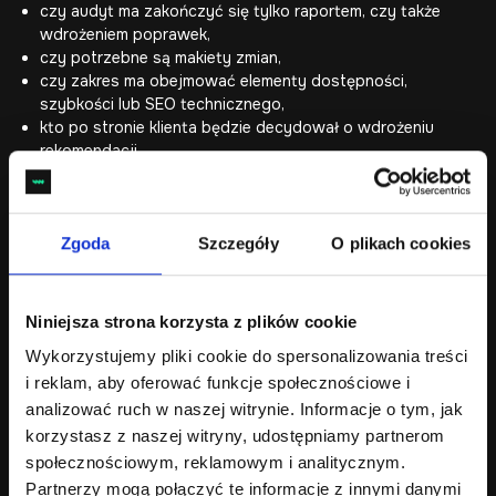
czy audyt ma zakończyć się tylko raportem, czy także
wdrożeniem poprawek,
czy potrzebne są makiety zmian,
czy zakres ma obejmować elementy dostępności,
szybkości lub SEO technicznego,
kto po stronie klienta będzie decydował o wdrożeniu
rekomendacji.
Zgoda
Szczegóły
O plikach cookies
Chcesz sprawdzić UX swojej strony
WordPress?
Opisz, jaki jest cel
strony WordPress
, które podstrony są
Niniejsza strona korzysta z plików cookie
najważniejsze i gdzie widzisz problem: formularze, CTA,
mobile, nawigacja, treść, szybkość albo ścieżka kontaktu.
Wykorzystujemy pliki cookie do spersonalizowania treści
Na tej podstawie można określić zakres audytu UX,
i reklam, aby oferować funkcje społecznościowe i
potrzebne dane analityczne i sposób przygotowania
analizować ruch w naszej witrynie. Informacje o tym, jak
rekomendacji.
korzystasz z naszej witryny, udostępniamy partnerom
społecznościowym, reklamowym i analitycznym.
Partnerzy mogą połączyć te informacje z innymi danymi