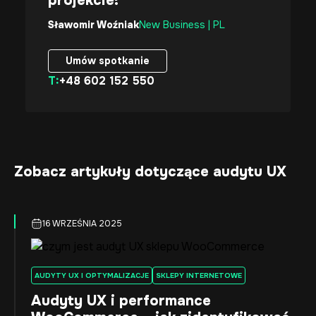
projekcie!
Sławomir Woźniak
New Business | PL
Umów spotkanie
T:
+48 602 152 550
Umów spotkanie
Zobacz artykuły dotyczące audytu UX
16 WRZEŚNIA 2025
AUDYTY UX I OPTYMALIZACJE
SKLEPY INTERNETOWE
Audyty UX i performance