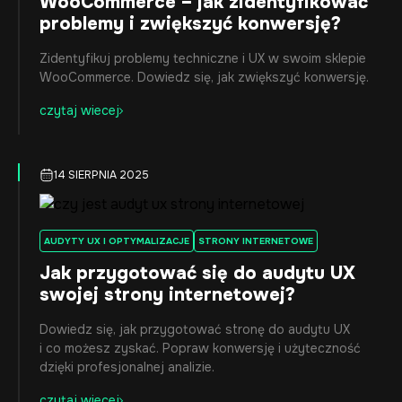
WooCommerce – jak zidentyfikować
problemy i zwiększyć konwersję?
Zidentyfikuj problemy techniczne i UX w swoim sklepie
WooCommerce. Dowiedz się, jak zwiększyć konwersję.
czytaj wiecej
14 SIERPNIA 2025
AUDYTY UX I OPTYMALIZACJE
STRONY INTERNETOWE
Jak przygotować się do audytu UX
swojej strony internetowej?
Dowiedz się, jak przygotować stronę do audytu UX
i co możesz zyskać. Popraw konwersję i użyteczność
dzięki profesjonalnej analizie.
czytaj wiecej