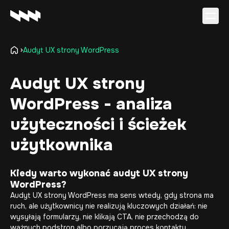
Audyt UX strony WordPress
Oferta
Realizacje
Audyt UX strony
O firmie
WordPress - analiza
Kariera
Baza wiedzy
użyteczności i ścieżek
Kontakt
użytkownika
Kiedy warto wykonać audyt UX strony
WordPress?
Audyt UX strony WordPress ma sens wtedy, gdy strona ma
ruch, ale użytkownicy nie realizują kluczowych działań: nie
wysyłają formularzy, nie klikają CTA, nie przechodzą do
ważnych podstron albo porzucają proces kontaktu.