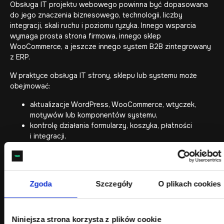
Obsługa IT projektu webowego powinna być dopasowana
do jego znaczenia biznesowego, technologii, liczby
integracji, skali ruchu i poziomu ryzyka. Innego wsparcia
wymaga prosta strona firmowa, innego sklep
WooCommerce, a jeszcze innego system B2B zintegrowany
z ERP.
W praktyce obsługa IT strony, sklepu lub systemu może
obejmować:
aktualizacje WordPress, WooCommerce, wtyczek,
motywów lub komponentów systemu,
kontrolę działania formularzy, koszyka, płatności
i integracji,
naprawę błędów technicznych,
monitorowanie stabilności i dostępności,
tworzenie i weryfikację kopii bezpieczeństwa,
analizę wydajności i optymalizację szybkości działania,
Zgoda
Szczegóły
O plikach cookies
reagowanie na problemy bezpieczeństwa,
testy po aktualizacjach i wdrożeniach,
rozwój funkcji i integracji,
Niniejsza strona korzysta z plików cookie
porządkowanie backlogu i priorytetów technicznych.