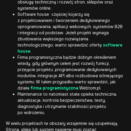
obsługę techniczną i rozwój stron, sklepów oraz
systemów online.
Software house częściej kojarzy się
z projektowaniem i tworzeniem dedykowanego
oprogramowania, aplikacji webowych, systemów B2B
i integracji od podstaw. Jeżeli projekt wymaga
zbudowania większego rozwiązania
technologicznego, warto sprawdzić ofertę
software
house
.
Firma programistyczna będzie dobrym określeniem
wtedy, gdy głównym celem jest rozwój funkcji,
przejęcie projektu, programowanie dedykowanych
modułów, integracje API albo rozbudowa istniejącego
systemu. W takim przypadku warto sprawdzić, jak
działa
firma programistyczna
Webtom.pl.
Maintenance to natomiast stała opieka techniczna,
aktualizacje, kontrola bezpieczeństwa, testy,
diagnostyka i utrzymanie stabilności projektu
po wdrożeniu.
W wielu projektach te obszary wzajemnie się uzupełniają.
Strona, sklep lub system najpierw musi zostać