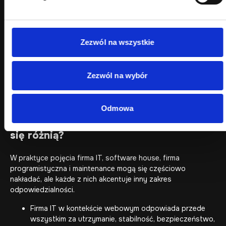
Nasza specjalizacja to obszar webowy:
strony internetowe
,
sklepy e-commerce
,
WordPress
,
WooCommerce
, systemy
B2B, aplikacje webowe, integracje, serwis, administracja,
maintenance i bezpieczeństwo projektów online.
Zezwól na wszystkie
To świadome zawężenie jest korzystne dla klientów, którzy
nie szukają ogólnego informatyka, ale partnera technicznego
Zezwól na wybór
do rozwiązań internetowych mających wpływ na sprzedaż,
zapytania, obsługę klientów i rozwój firmy online.
Firma IT, software house, firma
Odmowa
programistyczna i maintenance – czym
się różnią?
W praktyce pojęcia firma IT, software house, firma
programistyczna i maintenance mogą się częściowo
nakładać, ale każde z nich akcentuje inny zakres
odpowiedzialności.
Firma IT w kontekście webowym odpowiada przede
wszystkim za utrzymanie, stabilność, bezpieczeństwo,