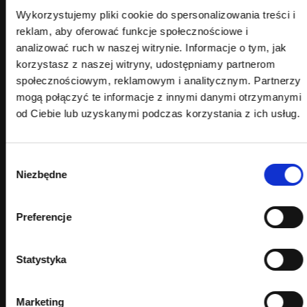
Wykorzystujemy pliki cookie do spersonalizowania treści i
Jeżeli firma potrzebuje stałej opieki nad stroną, sklepem lub
reklam, aby oferować funkcje społecznościowe i
systemem, dobrym rozwiązaniem może być
maintenance
analizować ruch w naszej witrynie. Informacje o tym, jak
stron, sklepów i systemów webowych
, który łączy bieżące
utrzymanie, aktualizacje, bezpieczeństwo, diagnostykę
korzystasz z naszej witryny, udostępniamy partnerom
i dalszy rozwój projektu.
społecznościowym, reklamowym i analitycznym. Partnerzy
mogą połączyć te informacje z innymi danymi otrzymanymi
od Ciebie lub uzyskanymi podczas korzystania z ich usług.
Wybór
Czego nie obejmuje firma IT od
Niezbędne
zgody
projektów webowych?
Firma IT od projektów webowych nie musi świadczyć tych
Preferencje
samych usług, co klasyczny outsourcing informatyczny.
W przypadku Webtom.pl nie mówimy o obsłudze
komputerów, drukarek, sieci lokalnych, konfiguracji
Statystyka
stanowisk pracy, helpdesku użytkowników czy bieżącej
administracji infrastrukturą biurową.
Marketing