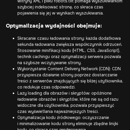
witryny XML i pliku robots.txt pomaga wyszukiwarkom
szybciej indeksować stronę, co skraca czas
pojawienia się jej w wynikach wyszukiwania.
Optymalizacja wydajności obejmuje:
Skracanie czasu ładowania strony: każda dodatkowa
sekunda ładowania zwiększa współczynnik odrzuceń.
Stosowanie minifikacji kodu (HTML, CSS, JavaScript),
technik cachingu oraz optymalizacji serwera pozwala
na szybsze wczytywanie strony.
Wykorzystanie Content Delivery Network (CDN): CDN
przyspiesza działanie strony poprzez dostarczanie
treści z serwerów znajdujących się bliżej użytkownika,
co redukuje czas odpowiedzi.
Lazy loading dla obrazów i skryptów: opóźnione
ładowanie obrazów i skryptów, które nie są od razu
widoczne dla użytkownika, pozwala przyspieszyć
czas wyświetlania najważniejszych treści.
Optymalizacja kodu źródłowego: oczyszczanie
i minimalizowanie kodu strony eliminuje zbędne linijki
kodu, co skraca czas renderowania.