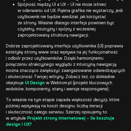
Spójność między UI a UX – UI nie może istnieć
w oderwaniu od UX. Piękna grafika nie wystarczy, jeśli
użytkownik nie będzie wiedział, jak korzystać
ze strony. Właśnie dlatego interfejs powinien być
czytelny, intuicyjny i spójny z wcześniej
zaprojektowaną strukturą nawigacji.
Dobrze zaprojektowany interfejs użytkownika (UI) poprawia
estetykę strony www oraz wpływa na jej funkcjonalność
i odbiór przez użytkowników. Dzięki harmonijnemu
połączeniu atrakcyjnego wyglądu z intuicyjną nawigacją
można znacząco zwiększyć zaangażowanie odwiedzających
i skuteczność Twojej witryny. Zobacz też, co dokładnie
obejmuje
UI Design
w Webtom.pl (projekt kluczowych
widoków, komponenty, stany i wersje responsywne).
To właśnie na tym etapie zapada większość decyzji, które
później wpływają na koszt designu, liczbę iteracji
i skuteczność całego serwisu. Szerzej opisujemy to
w artykule
Projekt strony internetowej – ile kosztuje
design i UX?