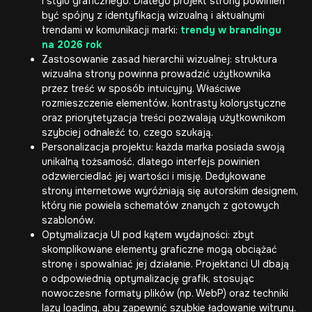
i stylu graficznego. Dlatego projekt strony powinien
być spójny z identyfikacją wizualną i aktualnymi
trendami w komunikacji marki:
trendy w brandingu
na 2026 rok
Zastosowanie zasad hierarchii wizualnej: struktura
wizualna strony powinna prowadzić użytkownika
przez treść w sposób intuicyjny. Właściwe
rozmieszczenie elementów, kontrasty kolorystyczne
oraz priorytetyzacja treści pozwalają użytkownikom
szybciej odnaleźć to, czego szukają.
Personalizacja projektu: każda marka posiada swoją
unikalną tożsamość, dlatego interfejs powinien
odzwierciedlać jej wartości i misję. Dedykowane
strony internetowe wyróżniają się autorskim designem,
który nie powiela schematów znanych z gotowych
szablonów.
Optymalizacja UI pod kątem wydajności: zbyt
skomplikowane elementy graficzne mogą obciążać
stronę i spowalniać jej działanie. Projektanci UI dbają
o odpowiednią optymalizację grafik, stosując
nowoczesne formaty plików (np. WebP) oraz techniki
lazy loading, aby zapewnić szybkie ładowanie witryny.