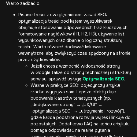
Warto zadbać o:
Pisanie treści z uwzględnieniem zasad SEO:
optymalizacja treści pod kątem wyszukiwarek
obejmuje stosowanie odpowiednich fraz kluczowych,
formatowanie nagłówków (H1, H2, H3), używanie list
wypunktowanych oraz dbanie o logiczną strukturę
tekstu. Warto również dodawać linkowanie
wewnętrzne, aby zwiększyć czas spędzony na stronie
przez użytkowników.
Jeżeli chcesz wzmocnić widoczność strony
w Google także od strony technicznej i struktury
serwisu, sprawdź usługę
Optymalizacja SEO
.
Ważne w praktyce SEO: pojedynczy artykuł
rzadko wygrywa sam. Lepsze efekty daje
budowanie klastrów tematycznych (np.
„dedykowane strony” → „UX/UI” →
„optymalizacja SEO” → „utrzymanie i rozwój”),
gdzie każda podstrona rozwija wątek i linkuje do
pozostałych. Dodatkowo FAQ na końcu artykułu
pomaga odpowiadać na realne pytania
z wyszukiwarki i zwiększa szanse na dłuższy