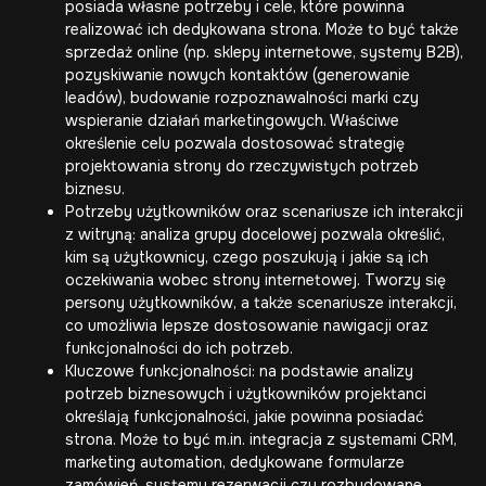
posiada własne potrzeby i cele, które powinna
realizować ich dedykowana strona. Może to być także
sprzedaż online (np.
sklepy internetowe
,
systemy B2B
),
pozyskiwanie nowych kontaktów (generowanie
leadów), budowanie rozpoznawalności marki czy
wspieranie działań marketingowych. Właściwe
określenie celu pozwala dostosować strategię
projektowania strony do rzeczywistych potrzeb
biznesu.
Potrzeby użytkowników oraz scenariusze ich interakcji
z witryną: analiza grupy docelowej pozwala określić,
kim są użytkownicy, czego poszukują i jakie są ich
oczekiwania wobec strony internetowej. Tworzy się
persony użytkowników, a także scenariusze interakcji,
co umożliwia lepsze dostosowanie nawigacji oraz
funkcjonalności do ich potrzeb.
Kluczowe funkcjonalności: na podstawie analizy
potrzeb biznesowych i użytkowników projektanci
określają funkcjonalności, jakie powinna posiadać
strona. Może to być m.in. integracja z systemami CRM,
marketing automation, dedykowane formularze
zamówień, systemy rezerwacji czy rozbudowane