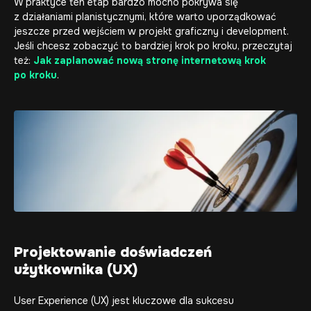
W praktyce ten etap bardzo mocno pokrywa się
z działaniami planistycznymi, które warto uporządkować
jeszcze przed wejściem w projekt graficzny i development.
Jeśli chcesz zobaczyć to bardziej krok po kroku, przeczytaj
też:
Jak zaplanować nową stronę internetową krok
po kroku
.
Projektowanie doświadczeń
użytkownika (UX)
User Experience (UX) jest kluczowe dla sukcesu