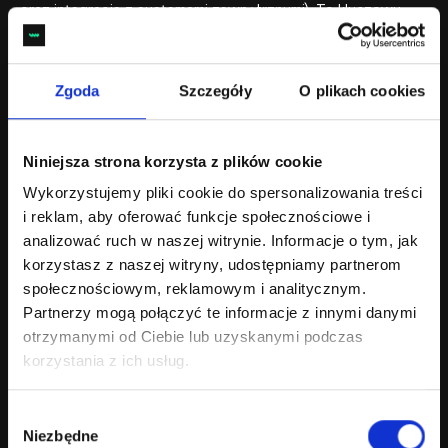
oraz integracje z systemami zewnętrznymi). To kluczowy
moment, w którym projekt strony internetowej staje się
funkcjonalnym narzędziem gotowym do użycia przez
użytkowników.
Zgoda
Szczegóły
O plikach cookies
W tym miejscu warto też ustalić, czy projekt ma działać
wyłącznie jako serwis informacyjny, czy ma wspierać
procesy (np. generowanie leadów, integracje z CRM,
Niniejsza strona korzysta z plików cookie
automatyzacje marketingowe, strefy dla klientów). To
Wykorzystujemy pliki cookie do spersonalizowania treści
wpływa na architekturę, poziom testów oraz wybór
technologii i integracji już na starcie.
i reklam, aby oferować funkcje społecznościowe i
analizować ruch w naszej witrynie. Informacje o tym, jak
Kluczowe działania:
korzystasz z naszej witryny, udostępniamy partnerom
Tworzenie responsywnej wersji strony:
responsywne
społecznościowym, reklamowym i analitycznym.
strony internetowe
muszą poprawnie wyświetlać się
Partnerzy mogą połączyć te informacje z innymi danymi
i działać na różnych urządzeniach, od komputerów
otrzymanymi od Ciebie lub uzyskanymi podczas
po smartfony. Programiści wdrażają techniki RWD
korzystania z ich usług.
(Responsive Web Design), aby interfejs dynamicznie
dostosowywał się do rozdzielczości ekranu.
Kodowanie front-endu: w tym kroku implementuje się
Wybór
Niezbędne
interaktywne elementy strony, takie jak animacje,
zgody