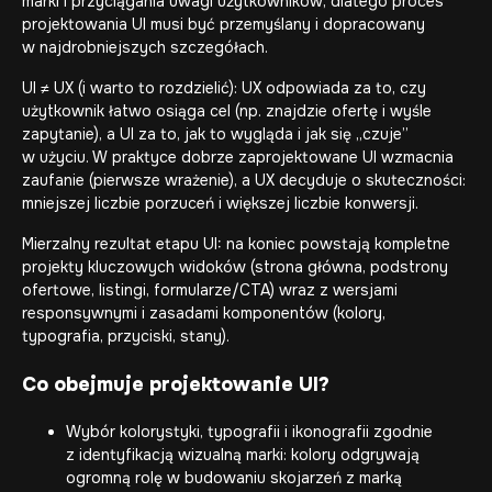
marki i przyciągania uwagi użytkowników, dlatego proces
projektowania UI musi być przemyślany i dopracowany
w najdrobniejszych szczegółach.
UI ≠ UX (i warto to rozdzielić): UX odpowiada za to, czy
użytkownik łatwo osiąga cel (np. znajdzie ofertę i wyśle
zapytanie), a UI za to, jak to wygląda i jak się „czuje”
w użyciu. W praktyce dobrze zaprojektowane UI wzmacnia
zaufanie (pierwsze wrażenie), a UX decyduje o skuteczności:
mniejszej liczbie porzuceń i większej liczbie konwersji.
Mierzalny rezultat etapu UI: na koniec powstają kompletne
projekty kluczowych widoków (strona główna, podstrony
ofertowe, listingi, formularze/CTA) wraz z wersjami
responsywnymi i zasadami komponentów (kolory,
typografia, przyciski, stany).
Co obejmuje projektowanie UI?
Wybór kolorystyki, typografii i ikonografii zgodnie
z identyfikacją wizualną marki: kolory odgrywają
ogromną rolę w budowaniu skojarzeń z marką