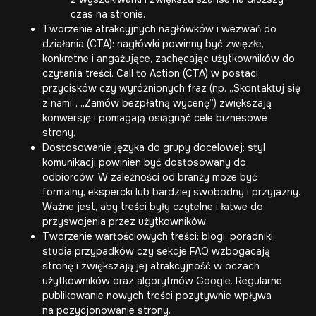
czas na stronie.
Tworzenie atrakcyjnych nagłówków i wezwań do
działania (CTA): nagłówki powinny być zwięzłe,
konkretne i angażujące, zachęcając użytkowników do
czytania treści. Call to Action (CTA) w postaci
przycisków czy wyróżnionych fraz (np. „Skontaktuj się
z nami”, „Zamów bezpłatną wycenę”) zwiększają
konwersję i pomagają osiągnąć cele biznesowe
strony.
Dostosowanie języka do grupy docelowej: styl
komunikacji powinien być dostosowany do
odbiorców. W zależności od branży może być
formalny, ekspercki lub bardziej swobodny i przyjazny.
Ważne jest, aby treści były czytelne i łatwe do
Bezpłatna wycena
przyswojenia przez użytkowników.
Tworzenie wartościowych treści: blogi, poradniki,
Bezpłatna wycena
studia przypadków czy sekcje FAQ wzbogacają
T:
+48 608 466 380
stronę i zwiększają jej atrakcyjność w oczach
użytkowników oraz algorytmów Google. Regularne
publikowanie nowych treści pozytywnie wpływa
na pozycjonowanie strony.