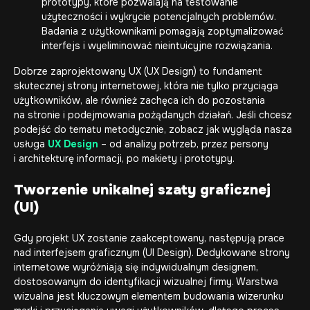
prototypy, które pozwalają na testowanie
użyteczności i wykrycie potencjalnych problemów.
Badania z użytkownikami pomagają zoptymalizować
interfejs i wyeliminować nieintuicyjne rozwiązania.
Dobrze zaprojektowany UX (
UX Design
) to fundament
skutecznej strony internetowej, która nie tylko przyciąga
użytkowników, ale również zachęca ich do pozostania
na stronie i podejmowania pożądanych działań. Jeśli chcesz
podejść do tematu metodycznie, zobacz jak wygląda nasza
usługa
UX Design
– od analizy potrzeb, przez persony
i architekturę informacji, po makiety i prototypy.
Tworzenie unikalnej szaty graficznej
(UI)
Gdy projekt UX zostanie zaakceptowany, następują prace
nad interfejsem graficznym (
UI Design
). Dedykowane strony
internetowe wyróżniają się indywidualnym designem,
dostosowanym do identyfikacji wizualnej firmy. Warstwa
wizualna jest kluczowym elementem budowania wizerunku