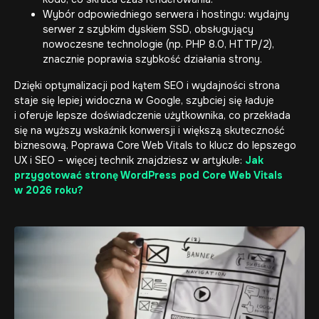
Wybór odpowiedniego serwera i hostingu: wydajny
serwer z szybkim dyskiem SSD, obsługujący
nowoczesne technologie (np. PHP 8.0, HTTP/2),
znacznie poprawia szybkość działania strony.
Dzięki optymalizacji pod kątem SEO i wydajności strona
staje się lepiej widoczna w Google, szybciej się ładuje
i oferuje lepsze doświadczenie użytkownika, co przekłada
się na wyższy wskaźnik konwersji i większą skuteczność
biznesową. Poprawa Core Web Vitals to klucz do lepszego
UX i SEO – więcej technik znajdziesz w artykule:
Jak
przygotować stronę WordPress pod Core Web Vitals
w 2026 roku?