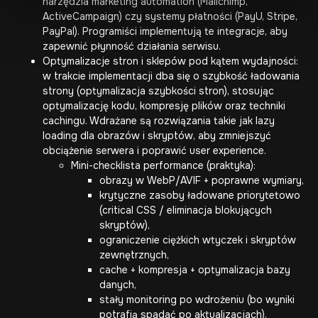
narzędzia marketing automation (Mailchimp,
ActiveCampaign) czy systemy płatności (PayU, Stripe,
PayPal). Programiści implementują te integracje, aby
zapewnić płynność działania serwisu.
Optymalizacje stron i sklepów
pod kątem wydajności:
w trakcie implementacji dba się o szybkość ładowania
strony (
optymalizacja szybkości stron
), stosując
optymalizację kodu, kompresję plików oraz techniki
cachingu. Wdrażane są rozwiązania takie jak lazy
loading dla obrazów i skryptów, aby zmniejszyć
obciążenie serwera i poprawić user experience.
Mini-checklista performance (praktyka):
obrazy w WebP/AVIF + poprawne wymiary,
krytyczne zasoby ładowane priorytetowo
(critical CSS / eliminacja blokujących
skryptów),
ograniczenie ciężkich wtyczek i skryptów
zewnętrznych,
cache + kompresja + optymalizacja bazy
danych,
stały monitoring po wdrożeniu (bo wyniki
potrafią spadać po aktualizacjach).