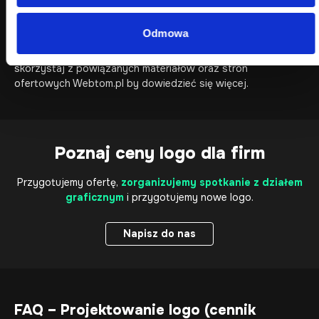
porównać logo z pełną
identyfikacją wizualną
,
sprawdzić, kiedy lifting logo ma sens,
Odmowa
przejść do oferty projektowej,
skorzystaj z powiązanych materiałów oraz stron
ofertowych Webtom.pl by dowiedzieć się więcej.
Poznaj ceny logo dla firm
Przygotujemy ofertę,
zorganizujemy spotkanie z działem
graficznym
i przygotujemy nowe logo.
Napisz do nas
Napisz do nas
FAQ – Projektowanie logo (cennik