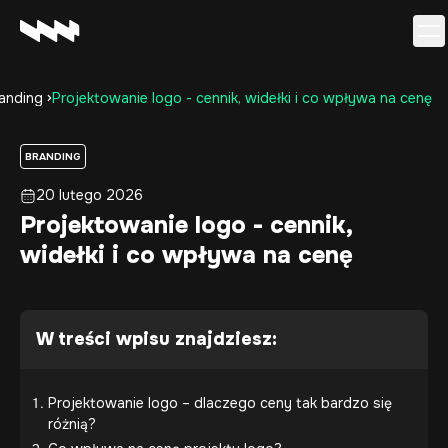
anding
Projektowanie logo - cennik, widełki i co wpływa na cenę
Oferta
Realizacje
BRANDING
O firmie
20 lutego 2026
Kariera
Projektowanie logo - cennik,
Baza wiedzy
widełki i co wpływa na cenę
Kontakt
W treści wpisu znajdziesz:
Projektowanie logo – dlaczego ceny tak bardzo się
różnią?