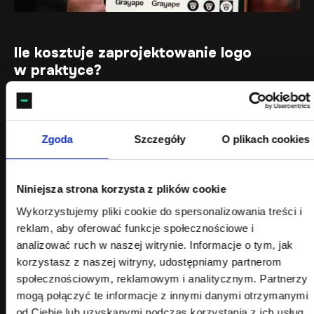
Ile kosztuje zaprojektowanie logo
w praktyce?
Pytania typu ile kosztuje logo, ile kosztuje zaprojektowanie
logo czy ile kosztuje wykonanie logo pojawiają się
na każdym etapie rozmów z agencją. Odpowiedź zawsze
Zgoda
Szczegóły
O plikach cookies
zależy od:
celu biznesowego,
skali działalności,
Niniejsza strona korzysta z plików cookie
oczekiwanego efektu,
Wykorzystujemy pliki cookie do spersonalizowania treści i
planów rozwoju marki.
reklam, aby oferować funkcje społecznościowe i
Dlatego projektowanie logo cennik powinno być punktem
analizować ruch w naszej witrynie. Informacje o tym, jak
wyjścia do rozmowy, a nie jedynym kryterium wyboru
korzystasz z naszej witryny, udostępniamy partnerom
wykonawcy.
społecznościowym, reklamowym i analitycznym. Partnerzy
mogą połączyć te informacje z innymi danymi otrzymanymi
Tanie logo vs profesjonalne logo –
od Ciebie lub uzyskanymi podczas korzystania z ich usług.