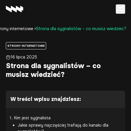
rony internetowe
Strona dla sygnalistów – co musisz wiedzieć?
Oferta
Realizacje
STRONY INTERNETOWE
O firmie
16 lipca 2025
Kariera
Strona dla sygnalistów – co
Baza wiedzy
musisz wiedzieć?
Kontakt
W treści wpisu znajdziesz:
Kim jest sygnalista
Jakie sprawy najczęściej trafiają do kanału dla