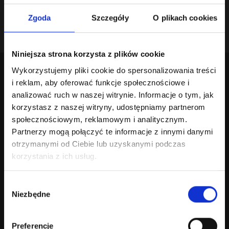
sposób możemy Ci pomóc
. Napisz lub zadzwoń!
Zgoda
Szczegóły
O plikach cookies
Napisz do nas
Napisz do nas
Niniejsza strona korzysta z plików cookie
Wykorzystujemy pliki cookie do spersonalizowania treści
Jakie wymogi musi spełniać platforma
i reklam, aby oferować funkcje społecznościowe i
dla sygnalistów
analizować ruch w naszej witrynie. Informacje o tym, jak
korzystasz z naszej witryny, udostępniamy partnerom
Każda aplikacja dla sygnalistów powinna spełniać poniższe
społecznościowym, reklamowym i analitycznym.
warunki:
Partnerzy mogą połączyć te informacje z innymi danymi
otrzymanymi od Ciebie lub uzyskanymi podczas
Anonimowość a poufność – czym to się
korzystania z ich usług.
różni?
Wybór
Poufność oznacza, że organizacja zna tożsamość
Niezbędne
zgłaszającego, ale ma obowiązek ją chronić (np.
zgody
ograniczony dostęp, upoważnienia, kontrola dostępu).
Anonimowość oznacza, że system jest
Preferencje
zaprojektowany tak, aby nie wymagać ujawnienia