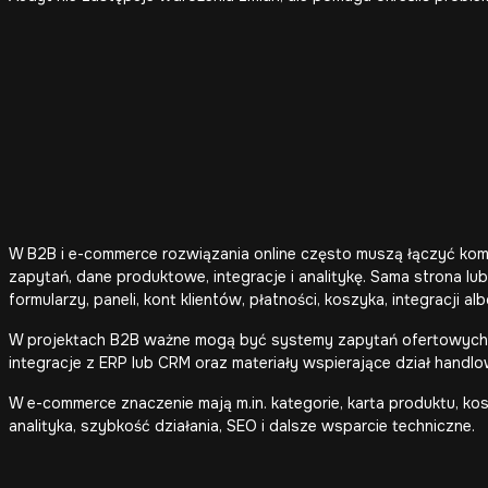
W B2B i e-commerce rozwiązania online często muszą łączyć komun
zapytań, dane produktowe, integracje i analitykę. Sama strona lu
formularzy, paneli, kont klientów, płatności, koszyka, integracji al
W projektach B2B ważne mogą być systemy zapytań ofertowych, k
integracje z ERP lub CRM oraz materiały wspierające dział handlo
W e-commerce znaczenie mają m.in. kategorie, karta produktu, ko
analityka, szybkość działania, SEO i dalsze wsparcie techniczne.