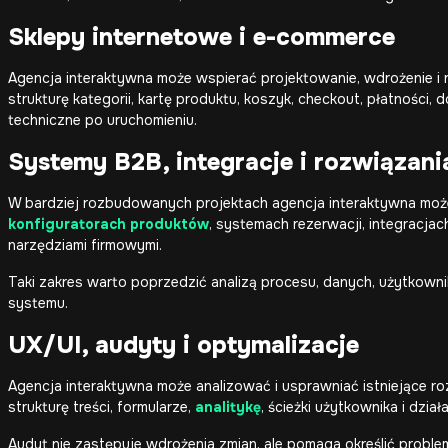
Sklepy internetowe i e-commerce
Agencja interaktywna może wspierać projektowanie, wdrożenie i
strukturę kategorii, kartę produktu, koszyk, checkout, płatności, 
techniczne po uruchomieniu.
Systemy B2B, integracje i rozwiązan
W bardziej rozbudowanych projektach agencja interaktywna m
konfiguratorach produktów
, systemach rezerwacji, integracja
narzędziami firmowymi.
Taki zakres warto poprzedzić analizą procesu, danych, użytkownik
systemu.
UX/UI, audyty i optymalizacje
Agencja interaktywna może analizować i usprawniać istniejące ro
strukturę treści, formularze,
analitykę
, ścieżki użytkownika i dzi
Audyt nie zastępuje wdrożenia zmian, ale pomaga określić problemy