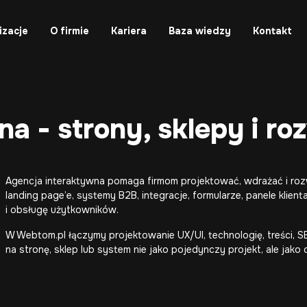
izacje
O firmie
Kariera
Baza wiedzy
Kontakt
 - strony, sklepy i roz
Agencja interaktywna pomaga firmom projektować, wdrażać i rozwi
landing page’e, systemy B2B, integracje, formularze, panele klien
i obsługę użytkowników.
W Webtom.pl łączymy projektowanie UX/UI, technologię, treści, SE
na stronę, sklep lub system nie jako pojedynczy projekt, ale jako