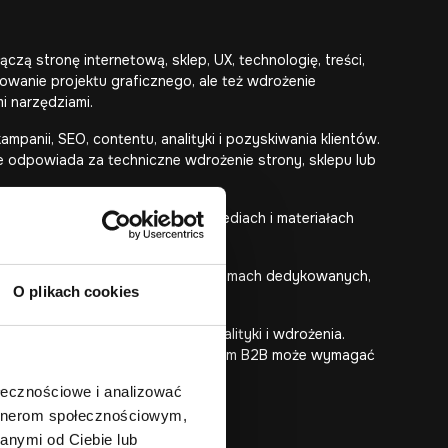
ączą stronę internetową, sklep, UX, technologię, treści,
otowanie projektu graficznego, ale też wdrożenie
i narzędziami.
mpanii, SEO, contentu, analityki i pozyskiwania klientów.
e odpowiada za techniczne wdrożenie strony, sklepu lub
ach, kreacjach, komunikatach, mediach i materiałach
iu, aplikacjach, integracjach, systemach dedykowanych,
O plikach cookies
ć strategii, UX, treści, SEO, analityki i wdrożenia.
acji i wsparcia technicznego. System B2B może wymagać
użytkownika.
ołecznościowe i analizować
artnerom społecznościowym,
anymi od Ciebie lub