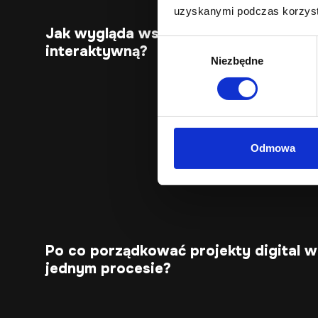
uzyskanymi podczas korzysta
Jak wygląda współpraca z agencją
Wybór
interaktywną?
Niezbędne
zgody
Odmowa
Po co porządkować projekty digital w
jednym procesie?