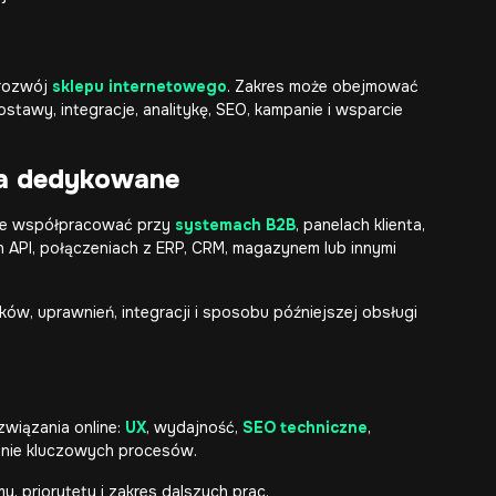
 rozwój
sklepu internetowego
. Zakres może obejmować
dostawy, integracje, analitykę, SEO, kampanie i wsparcie
ia dedykowane
oże współpracować przy
systemach B2B
, panelach klienta,
ch API, połączeniach z ERP, CRM, magazynem lub innymi
ów, uprawnień, integracji i sposobu późniejszej obsługi
związania online:
UX
, wydajność,
SEO techniczne
,
ałanie kluczowych procesów.
, priorytety i zakres dalszych prac.