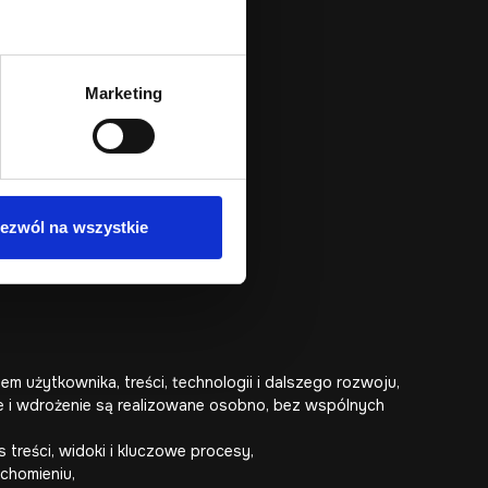
ktu,
ii i integracji,
Marketing
ajważniejszych widoków,
ego modułu,
ych ustawień,
s prac,
ności lub integracji,
ezwól na wszystkie
talonego zakresu.
m użytkownika, treści, technologii i dalszego rozwoju,
rze i wdrożenie są realizowane osobno, bez wspólnych
 treści, widoki i kluczowe procesy,
chomieniu,