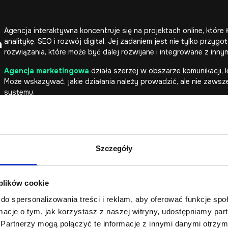
Agencja interaktywna koncentruje się na projektach online, które ł
analitykę, SEO i rozwój digital. Jej zadaniem jest nie tylko przyg
m
rozwiązania, które może być dalej rozwijane i integrowane z innym
Agencja marketingowa
działa szerzej w obszarze komunikacji, ka
Może wskazywać, jakie działania należy prowadzić, ale nie zawsz
systemu.
Agencja reklamowa
koncentruje się przede wszystkim na kampani
promocyjnych.
Software house
skupia się mocniej na technologii: programowan
Szczegóły
API i automatyzacjach.
W praktyce te obszary często się łączą. Projekt strony może wymaga
Sklep internetowy może wymagać integracji, kampanii, optymaliz
 plików cookie
zarówno programowania, jak i dobrego zaprojektowania procesu 
do spersonalizowania treści i reklam, aby oferować funkcje sp
ormacje o tym, jak korzystasz z naszej witryny, udostępniamy p
Partnerzy mogą połączyć te informacje z innymi danymi otrzym