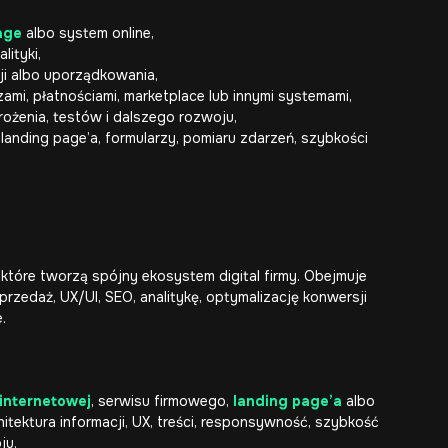
age
albo system online,
lityki,
i albo uporządkowania,
ami, płatnościami, marketplace lub innymi systemami,
drożenia, testów i dalszego rozwoju,
anding page’a, formularzy, pomiaru zdarzeń, szybkości
 które tworzą spójny ekosystem digital firmy. Obejmuje
rzedaż, UX/UI, SEO, analitykę, optymalizację konwersji
.
internetowej
, serwisu firmowego,
landing page’a
albo
tektura informacji, UX, treści, responsywność, szybkość
ju.