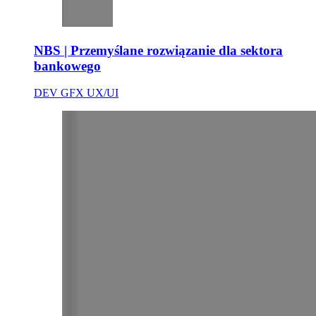
NBS | Przemyślane rozwiązanie dla sektora
bankowego
DEV
GFX
UX/UI