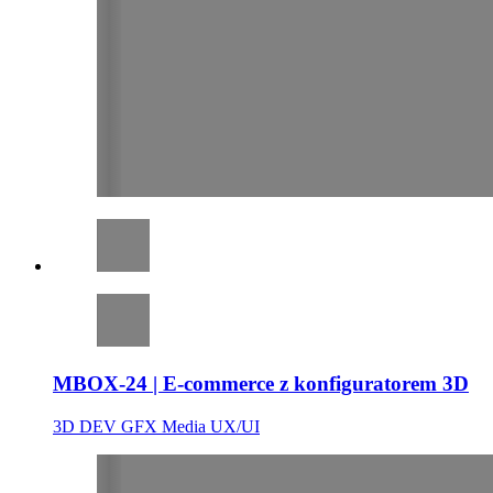
MBOX-24 | E-commerce z konfiguratorem 3D
3D
DEV
GFX
Media
UX/UI