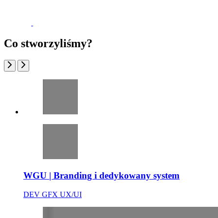
Co stworzyliśmy?
WGU | Branding i dedykowany system
DEV
GFX
UX/UI