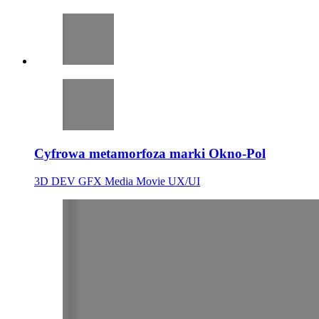
Cyfrowa metamorfoza marki Okno-Pol
3D
DEV
GFX
Media
Movie
UX/UI