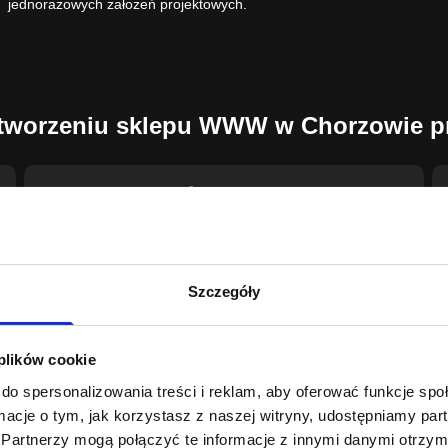
jednorazowych założeń projektowych.
y tworzeniu sklepu WWW w Chorzowie p
Wynik najważniejszy
Najważniejsza jest skuteczność sprzedaży — czy
użytkownik potrafi znaleźć produkt, zrozumieć ofertę,
przejść przez koszyk i bez problemu złożyć zamówienie
Szczegóły
albo wysłać zapytanie.
 plików cookie
do spersonalizowania treści i reklam, aby oferować funkcje sp
ormacje o tym, jak korzystasz z naszej witryny, udostępniamy p
Jeżeli planujesz sklep internetowy dla firmy z Chorzowa, warto zac
Partnerzy mogą połączyć te informacje z innymi danymi otrzym