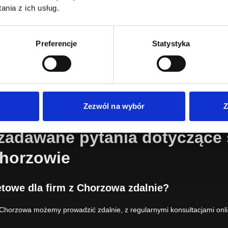
kategorii, wariantów produktów, płatności, dostaw, integracji, obsłu
nia z ich usług.
dobrać technologię, przygotować projekt UX/UI i wdrożyć sklep gotow
Webtom.pl łączy kompetencje agencji e-commerce, software house
Preferencje
Statystyka
temu możemy prowadzić projekt od analizy i projektu graficznego, prz
techniczne i optymalizację sprzedaży online.
Jeżeli potrzebujesz także strony firmowej, sprawdź również
strony i
Zezwól na wybór
Z
 zadawane pytania dotyczące
Chorzowie
netowe dla firm z Chorzowa zdalnie?
z Chorzowa możemy prowadzić zdalnie, z regularnymi konsultacjami onl