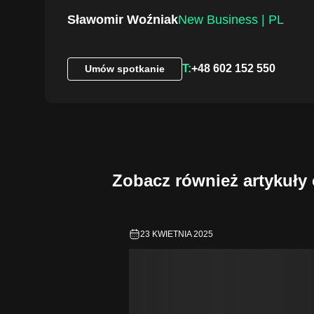
New Business | PL
Sławomir Woźniak
T:
+48 602 152 550
Umów spotkanie
Umów spotkanie
Zobacz również artykuł
23 KWIETNIA 2025