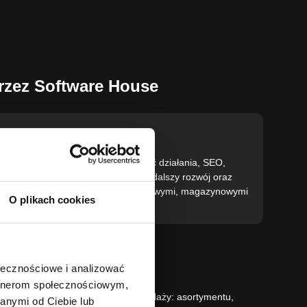
rzez Software House
Optymalizacja
Optymalizujemy sklep pod szybkość działania, SEO,
użyteczność, konwersję, analitykę, dalszy rozwój oraz
integracje z narzędziami sprzedażowymi, magazynowymi
O plikach cookies
i marketingowymi.
ołecznościowe i analizować
artnerom społecznościowym,
ząć od uporządkowania modelu sprzedaży: asortymentu,
anymi od Ciebie lub