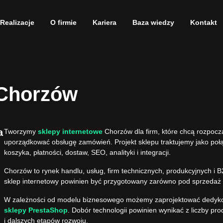
Realizacje
O firmie
Kariera
Baza wiedzy
Kontakt
 Chorzów
a
Tworzymy
sklepy internetowe
Chorzów dla firm, które chcą rozpoc
uporządkować obsługę zamówień. Projekt sklepu traktujemy jako połącz
koszyka, płatności, dostaw, SEO, analityki i integracji.
Chorzów to rynek handlu, usług, firm technicznych, produkcyjnych i B
sklep internetowy powinien być przygotowany zarówno pod sprzedaż lo
W zależności od modelu biznesowego możemy zaprojektować
dedyko
sklepy PrestaShop
. Dobór technologii powinien wynikać z liczby pr
i dalszych etapów rozwoju.