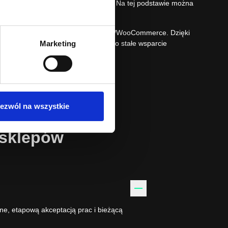
gi zamówień i działań marketingowych. Na tej podstawie można
y do dalszego rozwoju.
 i zespołu wdrożeniowego WordPress/WooCommerce. Dzięki
Marketing
ez integracje oraz automatyzacje, po stałe wsparcie
nternetowe Chorzów
.
ezwól na wszystkie
 sklepów
ine, etapową akceptacją prac i bieżącą