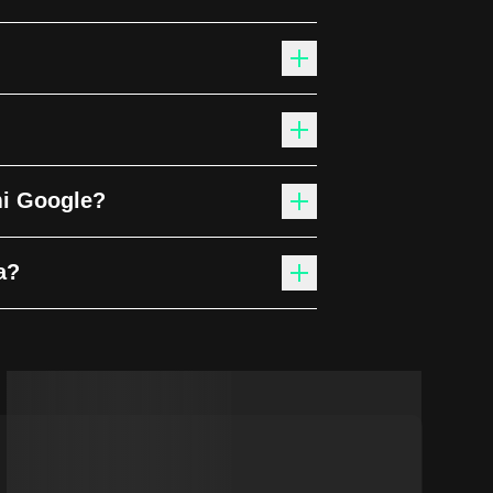
mi Google?
a?