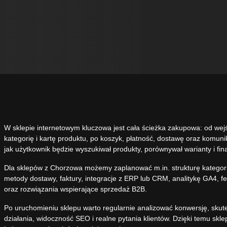
W sklepie internetowym kluczowa jest cała ścieżka zakupowa: od wej
kategorię i kartę produktu, po koszyk, płatność, dostawę oraz komunik
jak użytkownik będzie wyszukiwał produkty, porównywał warianty i fin
Dla sklepów z Chorzowa możemy zaplanować m.in. strukturę kategorii, 
metody dostawy, faktury, integracje z ERP lub CRM, analitykę GA4, 
oraz rozwiązania wspierające sprzedaż B2B.
Po uruchomieniu sklepu warto regularnie analizować konwersję, skut
działania, widoczność SEO i realne pytania klientów. Dzięki temu skl