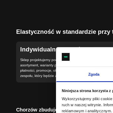
Elastyczność w standardzie prz
Indywidualne podejście
Sklep projektujemy pod konkretny model sprzedaży:
asortyment, warianty produktów, cenniki, formy dostawy,
płatności, promocje, obsługę zamówień i potrzeby
Zgoda
zespołu, który będzie zarządzał e-commerce.
Niniejsza strona korzysta z
Wykorzystujemy pliki cookie 
ruch w naszej witrynie. Inf
Chorzów zbudujemy Twój nowoczesny
reklamowym i analitycznym. 