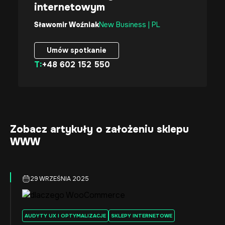
internetowym
Sławomir Woźniak
New Business | PL
Umów spotkanie
T:
+48 602 152 550
Umów spotkanie
Zobacz artykuły o założeniu sklepu
WWW
29 WRZEŚNIA 2025
AUDYTY UX I OPTYMALIZACJE
SKLEPY INTERNETOWE