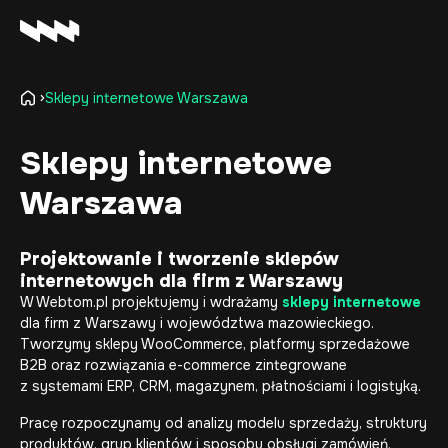
Sklepy internetowe Warszawa
Oferta
Realizacje
Sklepy internetowe
O firmie
Warszawa
Kariera
Baza wiedzy
Kontakt
Projektowanie i tworzenie sklepów
internetowych dla firm z Warszawy
W Webtom.pl projektujemy i wdrażamy
sklepy internetowe
dla firm z Warszawy i województwa mazowieckiego.
Tworzymy sklepy WooCommerce, platformy sprzedażowe
B2B oraz rozwiązania e-commerce zintegrowane
z systemami ERP, CRM, magazynem, płatnościami i logistyką.
Pracę rozpoczynamy od analizy modelu sprzedaży, struktury
produktów, grup klientów i sposobu obsługi zamówień.