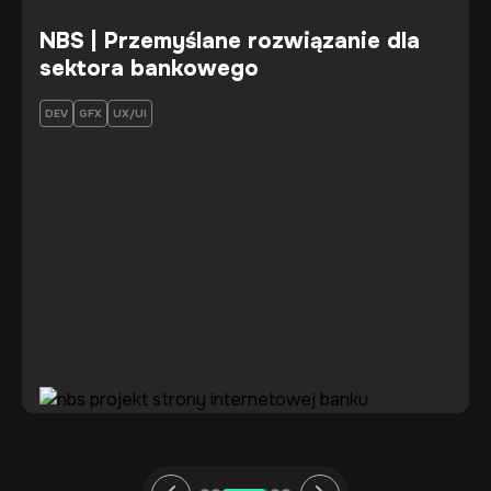
MBOX-24 | E-commerce z
konfiguratorem 3D
3D
DEV
GFX
MEDIA
UX/UI
…