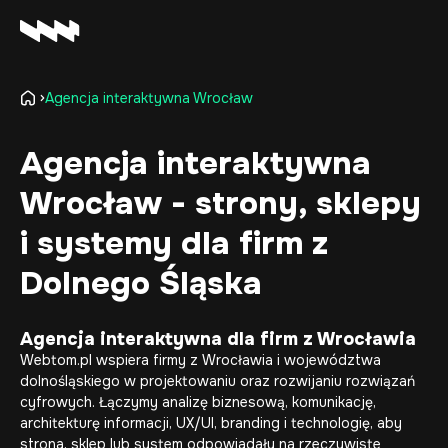
Agencja interaktywna Wrocław
Oferta
Realizacje
Agencja interaktywna
O firmie
Wrocław - strony, sklepy
Kariera
Baza wiedzy
i systemy dla firm z
Kontakt
Dolnego Śląska
Agencja interaktywna dla firm z Wrocławia
Webtom.pl wspiera firmy z Wrocławia i województwa
dolnośląskiego w projektowaniu oraz rozwijaniu rozwiązań
cyfrowych. Łączymy analizę biznesową, komunikację,
architekturę informacji, UX/UI, branding i technologię, aby
strona, sklep lub system odpowiadały na rzeczywiste