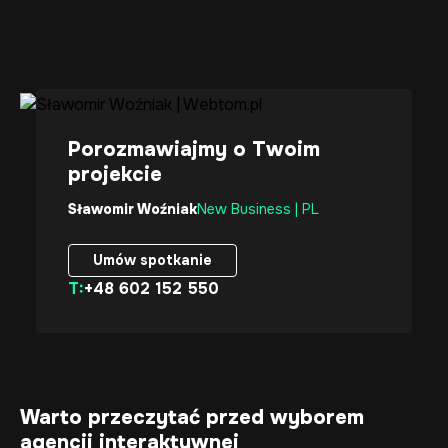
Porozmawiajmy o Twoim
projekcie
Sławomir Woźniak
New Business | PL
Umów spotkanie
T:
+48 602 152 550
Umów spotkanie
Warto przeczytać przed wyborem
agencji interaktywnej