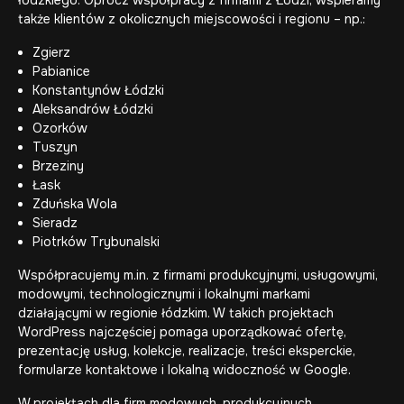
łódzkiego. Oprócz współpracy z firmami z Łodzi, wspieramy
także klientów z okolicznych miejscowości i regionu – np.:
Zgierz
Pabianice
Konstantynów Łódzki
Aleksandrów Łódzki
Ozorków
Tuszyn
Brzeziny
Łask
Zduńska Wola
Sieradz
Piotrków Trybunalski
Współpracujemy m.in. z firmami produkcyjnymi, usługowymi,
modowymi, technologicznymi i lokalnymi markami
działającymi w regionie łódzkim. W takich projektach
WordPress najczęściej pomaga uporządkować ofertę,
prezentację usług, kolekcje, realizacje, treści eksperckie,
formularze kontaktowe i lokalną widoczność w Google.
W projektach dla firm modowych, produkcyjnych,