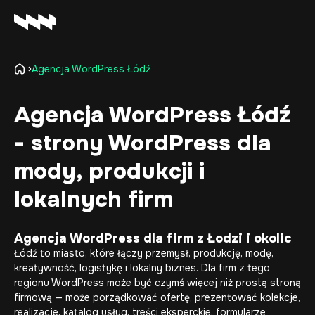
Agencja WordPress Łódź
Oferta
Realizacje
Agencja WordPress Łódź
O firmie
- strony WordPress dla
Kariera
Baza wiedzy
mody, produkcji i
Kontakt
lokalnych firm
Agencja WordPress dla firm z Łodzi i okolic
Łódź to miasto, które łączy przemysł, produkcję, modę,
kreatywność, logistykę i lokalny biznes. Dla firm z tego
regionu WordPress może być czymś więcej niż prostą stroną
firmową — może porządkować ofertę, prezentować kolekcje,
realizacje, katalog usług, treści eksperckie, formularze