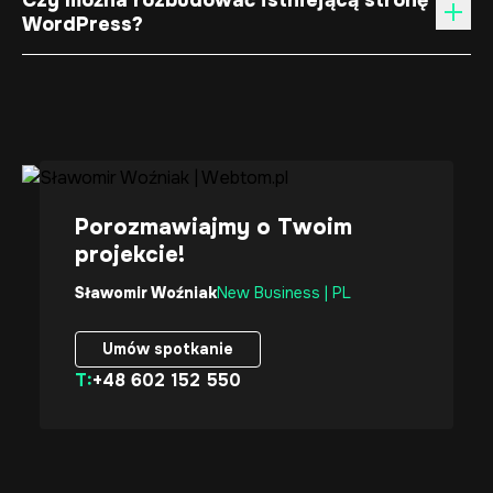
Czy można rozbudować istniejącą stronę
WordPress?
Porozmawiajmy o Twoim
projekcie!
Sławomir Woźniak
New Business | PL
Umów spotkanie
T:
+48 602 152 550
Umów spotkanie