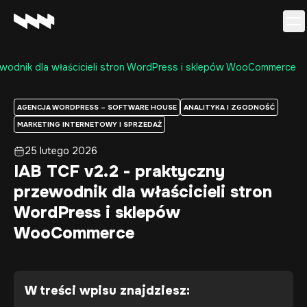
ewodnik dla właścicieli stron WordPress i sklepów WooCommerce
Oferta
Realizacje
AGENCJA WORDPRESS – SOFTWARE HOUSE
ANALITYKA I ZGODNOŚĆ
O firmie
MARKETING INTERNETOWY I SPRZEDAŻ
Kariera
25 lutego 2026
Baza wiedzy
IAB TCF v2.2 - praktyczny
Kontakt
przewodnik dla właścicieli stron
WordPress i sklepów
WooCommerce
W treści wpisu znajdziesz: