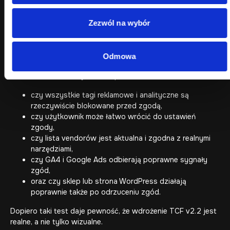
Jeżeli chcesz przejść od teorii do pełnego wdrożenia
po stronie Google, zajrzyj również tutaj:
Jak wdrożyć
Zezwól na wybór
Consent Mode V2 krok po kroku
.
Krótka checklista po wdrożeniu
Odmowa
Po wdrożeniu warto jeszcze sprawdzić:
czy wszystkie tagi reklamowe i analityczne są
rzeczywiście blokowane przed zgodą,
czy użytkownik może łatwo wrócić do ustawień
zgody,
czy lista vendorów jest aktualna i zgodna z realnymi
narzędziami,
czy GA4 i Google Ads odbierają poprawne sygnały
zgód,
oraz czy sklep lub strona WordPress działają
poprawnie także po odrzuceniu zgód.
Dopiero taki test daje pewność, że wdrożenie TCF v2.2 jest
realne, a nie tylko wizualne.