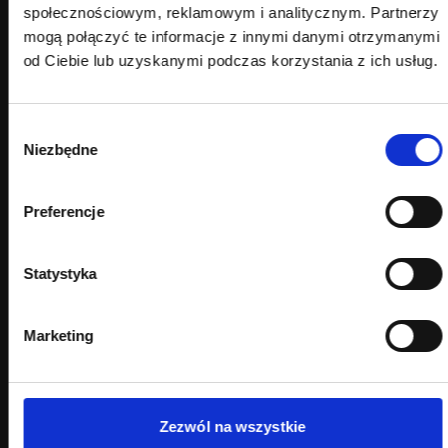
vendorów IAB ze szczegółowym opisem
społecznościowym, reklamowym i analitycznym. Partnerzy
mogą połączyć te informacje z innymi danymi otrzymanymi
Osadzenie CMP w WordPress /
od Ciebie lub uzyskanymi podczas korzystania z ich usług.
WooCommerce
W zależności od wybranego narzędzia:
Wybór
Niezbędne
zgody
instalacja pluginu,
dodanie skryptu w head,
konfiguracja blokowania automatycznego,
Preferencje
integracja z Google Tag Manager.
Testy z Google Consent Mode V2
Statystyka
Testy obejmują:
Marketing
zmianę zgód,
sprawdzenie sygnałów ad_storage
i analytics_storage,
testy w GA4 → DebugView,
testy w Google Ads → Enhanced Conversions.
Zezwól na wszystkie