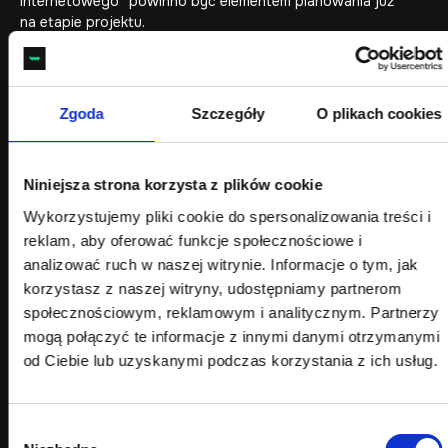
internetowego” powinno być elementem planowania już
na etapie projektu.
Warto podkreślić, że utrzymanie sklepu nie jest opcjonalnym
dodatkiem, ale naturalnym kosztem działania e-commerce,
który ma pozostać bezpieczny, szybki i gotowy do
Zgoda
Szczegóły
O plikach cookies
wzrostu. W praktyce koszty po wdrożeniu wynikają nie
z samego faktu używania platformy, ale z tego,
że profesjonalny sklep wymaga:
Niniejsza strona korzysta z plików cookie
aktualizacji,
Wykorzystujemy pliki cookie do spersonalizowania treści i
monitoringu,
reklam, aby oferować funkcje społecznościowe i
backupów,
optymalizacji wydajności,
analizować ruch w naszej witrynie. Informacje o tym, jak
wsparcia technicznego,
korzystasz z naszej witryny, udostępniamy partnerom
oraz reagowania na potrzeby biznesu i klientów.
społecznościowym, reklamowym i analitycznym. Partnerzy
mogą połączyć te informacje z innymi danymi otrzymanymi
To właśnie dlatego dobrze zaplanowany budżet e-
od Ciebie lub uzyskanymi podczas korzystania z ich usług.
commerce powinien obejmować nie tylko wdrożenie, ale cały
cykl życia sklepu.
Jeżeli chcesz uporządkować ten obszar po wdrożeniu,
Wybór
zobacz:
Wsparcie techniczne WooCommerce
. Warto