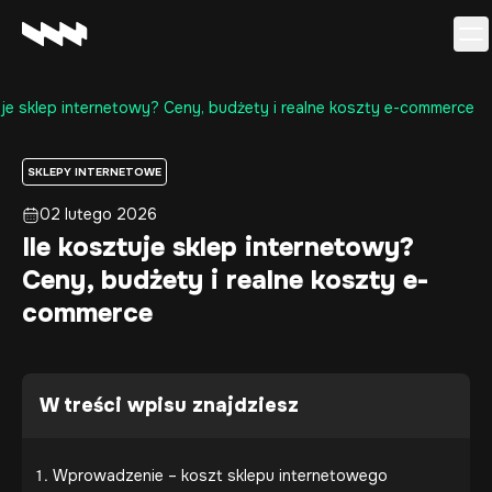
uje sklep internetowy? Ceny, budżety i realne koszty e-commerce
Oferta
Realizacje
SKLEPY INTERNETOWE
O firmie
02 lutego 2026
Kariera
Ile kosztuje sklep internetowy?
Baza wiedzy
Ceny, budżety i realne koszty e-
Kontakt
commerce
W treści wpisu znajdziesz
Wprowadzenie – koszt sklepu internetowego