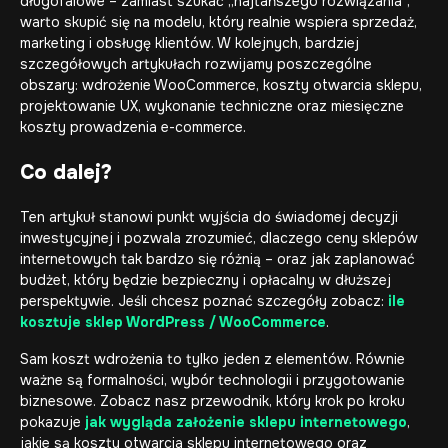
długofalowe – zamiast szukać „najtańszego rozwiązania”,
warto skupić się na modelu, który realnie wspiera sprzedaż,
marketing i obsługę klientów. W kolejnych, bardziej
szczegółowych artykułach rozwijamy poszczególne
obszary: wdrożenie WooCommerce, koszty otwarcia sklepu,
projektowanie UX, wykonanie techniczne oraz miesięczne
koszty prowadzenia e-commerce.
Co dalej?
Ten artykuł stanowi punkt wyjścia do świadomej decyzji
inwestycyjnej i pozwala zrozumieć, dlaczego ceny sklepów
internetowych tak bardzo się różnią – oraz jak zaplanować
budżet, który będzie bezpieczny i opłacalny w dłuższej
perspektywie. Jeśli chcesz poznać szczegóły zobacz:
ile
kosztuje sklep WordPress / WooCommerce
.
Sam koszt wdrożenia to tylko jeden z elementów. Równie
ważne są formalności, wybór technologii i przygotowanie
biznesowe. Zobacz nasz przewodnik, który krok po kroku
pokazuje
jak wygląda założenie sklepu internetowego
,
jakie są
koszty otwarcia sklepu internetowego
oraz