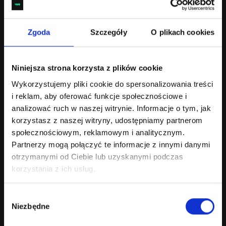
Proces tworzenia sklepu
internetowego - jak zaplanować
e-commerce, który działa i
Zgoda
Szczegóły
O plikach cookies
sprzedaje
Proces tworzenia sklepu internetowego krok po kroku:
Niniejsza strona korzysta z plików cookie
analiza przedwdrożeniowa, specyfikacja, funkcje
Wykorzystujemy pliki cookie do spersonalizowania treści
i optymalizacja mobilna e-commerce.
i reklam, aby oferować funkcje społecznościowe i
czytaj wiecej
analizować ruch w naszej witrynie. Informacje o tym, jak
korzystasz z naszej witryny, udostępniamy partnerom
społecznościowym, reklamowym i analitycznym.
Partnerzy mogą połączyć te informacje z innymi danymi
20 MAJA 2026
otrzymanymi od Ciebie lub uzyskanymi podczas
korzystania z ich usług.
Wybór
AGENCJA WORDPRESS – SOFTWARE HOUSE
WSPARCIE TECHNICZNE
Niezbędne
zgody
Co to jest maintenance? Na