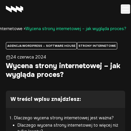
internetowe
Wycena strony internetowej – jak wygląda proces?
Oferta
Realizacje
AGENCJA WORDPRESS – SOFTWARE HOUSE
STRONY INTERNETOWE
O firmie
24 czerwca 2024
Kariera
Wycena strony internetowej – jak
Baza wiedzy
wygląda proces?
Kontakt
W treści wpisu znajdziesz:
Dlaczego wycena strony internetowej jest ważna?
Dlaczego wycena strony internetowej to więcej niż