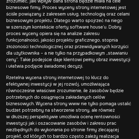
zrozumieć, jaki wpływ dana strona będzie miała na cele
biznesowe firmy. Proces wyceny strony internetowej jest
ściśle powiązany z zakresem usług, technologią oraz celami
biznesowymi projektu. Dlatego warto spojrzeć na niego
w szerszym kontekście
oferty software house’u
. Dobry
proces wyceny opiera się na analizie zakresu
funkcjonalności, jakości projektu graficznego, stopnia
złożoności technologicznej oraz przewidywanych korzyści
dla użytkownika – a nie tylko na przypadkowym „stawianiu
ceny”. Takie podejście daje klientowi pełny obraz inwestycji
i ułatwia podjęcie świadomej decyzji.
Rzetelna wycena strony internetowej to klucz do
efektywnej inwestycji w jej rozwój, umożliwiająca
równocześnie właściwe zrozumienie, ile zasobów będzie
potrzebnych do osiągnięcia zakładanych celów
biznesowych. Wycena strony www nie tylko pomaga ustalić
budżet potrzebny na stworzenie strony, ale również
w dłuższej perspektywie umożliwia ocenę rentowności
inwestycji jak i oszacowanie zasobów i zakresu prac
niezbędnych do wykonania po stronie firmy zlecającej
projekt, od których to bardzo często zależy realizacja