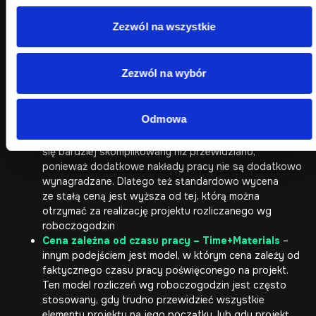
cena (flat price). Jest to z góry ustalona kwota, którą
klient płaci za realizację projektu strony internetowej,
Zezwól na wszystkie
niezależnie od ilości poświęconego czasu i zasobów.
Ten model jest często preferowany przez klientów,
którzy chcą mieć pewność co do kosztów projektu
Zezwól na wybór
i unikać niespodziewanych wydatków. Stała cena jest
możliwa do ustalenia, gdy zakres projektu jest
dokładnie zdefiniowany i nie przewiduje się
Odmowa
znaczących zmian w trakcie realizacji. Dla agencji taki
model wyceny może być ryzykowny, jeśli projekt okaże
się bardziej skomplikowany niż przewidziano,
ponieważ dodatkowe nakłady pracy nie są dodatkowo
wynagradzane. Dlatego też standardowo wycena
ze stałą ceną jest wyższa od tej, którą można
otrzymać za realizację projektu rozliczanego wg
roboczogodzin
Cena zależna od czasu pracy – Time+Materials
–
innym podejściem jest model, w którym cena zależy od
faktycznego czasu pracy poświęconego na projekt.
Ten model rozliczeń wg roboczogodzin jest często
stosowany, gdy trudno przewidzieć wszystkie
elementy projektu na jego początku, lub gdy projekt