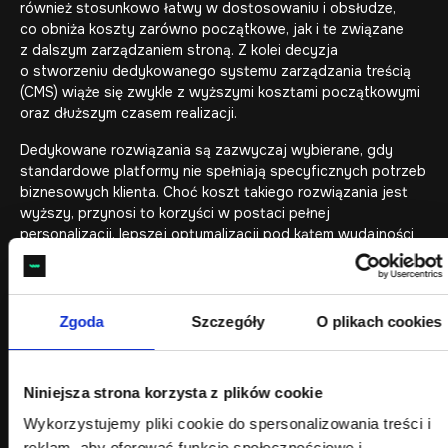
również stosunkowo łatwy w dostosowaniu i obsłudze,
co obniża koszty zarówno początkowe, jak i te związane
z dalszym zarządzaniem stroną. Z kolei decyzja
o stworzeniu dedykowanego systemu zarządzania treścią
(CMS) wiąże się zwykle z wyższymi kosztami początkowymi
oraz dłuższym czasem realizacji.
Dedykowane rozwiązania są zazwyczaj wybierane, gdy
standardowe platformy nie spełniają specyficznych potrzeb
biznesowych klienta. Choć koszt takiego rozwiązania jest
wyższy, przynosi to korzyści w postaci pełnej
personalizacji, lepszej optymalizacji pod kątem wydajności
i bezpieczeństwa, a także unikalności, co może być kluczowe
dla niektórych branż i projektów.
Jednym z najbardziej niedocenianych czynników
Zgoda
Szczegóły
O plikach cookies
wpływających na koszt jest sam wybór technologii. Inaczej
wycenia się projekt oparty na WordPressie, a inaczej
rozwiązanie z dedykowanym CMS-em lub niestandardową
Niniejsza strona korzysta z plików cookie
logiką funkcjonalną. Jeśli jesteś na etapie tej decyzji, zobacz
porównanie:
WordPress czy dedykowany CMS – który
Wykorzystujemy pliki cookie do spersonalizowania treści i
system zarządzania treścią wybrać?
reklam, aby oferować funkcje społecznościowe i