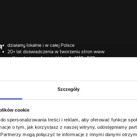
ą
działamy lokalnie i w całej Polsce
20+ lat doświadczenia w tworzeniu stron www
setki wdrożonych projektów dla MŚP i B2B
terminowość, jasna komunikacja i pełne wsparcie
Współpraca z Webtom.pl oznacza nie tylko wykonanie strony int
dotyczących struktury, technologii, treści i dalszego rozwoju se
rozwiązanie przygotowane nie tylko na moment publikacji, ale tak
Szczegóły
 plików cookie
do spersonalizowania treści i reklam, aby oferować funkcje sp
Nowoczesna strona internetowa dla firmy z Człuchowa powinna p
ormacje o tym, jak korzystasz z naszej witryny, udostępniamy p
realizacjach, zespole i sposobie kontaktu. Dla lokalnych firm szc
Partnerzy mogą połączyć te informacje z innymi danymi otrzym