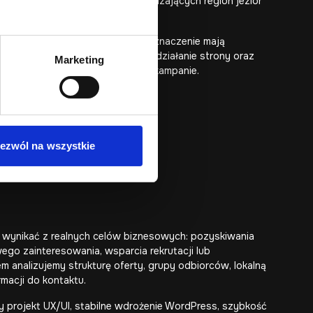
raz klientów sezonowych odwiedzających region jezior
ych, budowlanych i technicznych znaczenie mają
e, formularze zapytań, szybkie działanie strony oraz
Marketing
bazę wiedzy lub landing page pod kampanie.
ezwól na wszystkie
a wynikać z realnych celów biznesowych: pozyskiwania
ego zainteresowania, wsparcia rekrutacji lub
 analizujemy strukturę oferty, grupy odbiorców, lokalną
rmacji do kontaktu.
 projekt UX/UI, stabilne wdrożenie WordPress, szybkość