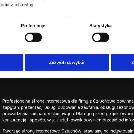
Człuchowa, powiatu człuchowskiego, okolicznych miejscowości o
nia z ich usług.
i zamku.
Dla firm usługowych, handlowych, turystycznych, gastronomiczn
przejrzyste podstrony ofertowe, dobrze widoczne dane kontaktow
Preferencje
Statystyka
możliwość rozbudowy serwisu o realizacje, aktualności, galerię, 
Zezwól na wybór
Z
Profesjonalna strona internetowa dla firmy z Człuchowa powinn
zapytań, prezentacji usług, budowania zaufania, obsługi sezonow
prowadzenia kampanii reklamowych. Dlatego przed projektowaniem
konkurencję i sposób, w jaki użytkownik powinien przejść od info
Tworząc strony internetowe Człuchów, stawiamy na indywidualny