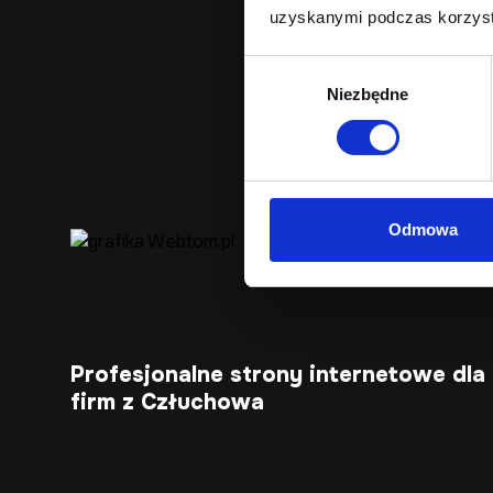
uzyskanymi podczas korzysta
Wybór
Niezbędne
zgody
Odmowa
Profesjonalne strony internetowe dla
firm z Człuchowa