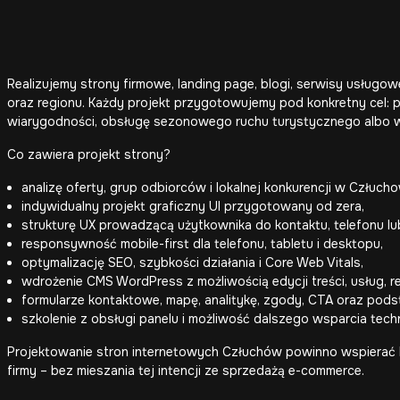
Realizujemy strony firmowe, landing page, blogi, serwisy usług
oraz regionu. Każdy projekt przygotowujemy pod konkretny cel: 
wiarygodności, obsługę sezonowego ruchu turystycznego albo w
Co zawiera projekt strony?
analizę oferty, grup odbiorców i lokalnej konkurencji w Człucho
indywidualny projekt graficzny UI przygotowany od zera,
strukturę UX prowadzącą użytkownika do kontaktu, telefonu lu
responsywność mobile-first dla telefonu, tabletu i desktopu,
optymalizację SEO, szybkości działania i Core Web Vitals,
wdrożenie CMS WordPress z możliwością edycji treści, usług, real
formularze kontaktowe, mapę, analitykę, zgody, CTA oraz pod
szkolenie z obsługi panelu i możliwość dalszego wsparcia tech
Projektowanie stron internetowych Człuchów powinno wspierać lo
firmy – bez mieszania tej intencji ze sprzedażą e-commerce.