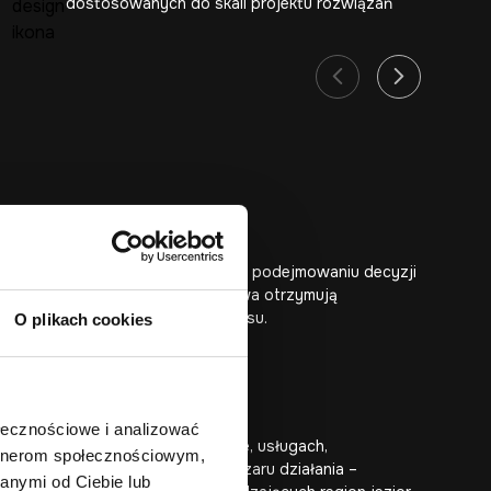
dostosowanych do skali projektu rozwiązań
ernetowej, ale również wsparcie w podejmowaniu decyzji
rwisu. Dzięki temu firmy z Człuchowa otrzymują
że na kolejne etapy rozwoju biznesu.
O plikach cookies
ołecznościowe i analizować
orządkować informacje o ofercie, usługach,
artnerom społecznościowym,
zególnie ważne jest pokazanie obszaru działania –
anymi od Ciebie lub