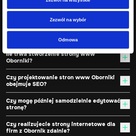
Tak. Projektujemy strony internetowe dla lokalnych firm
usługowych, budowlanych, produkcyjnych, handlowych,
Zezwól na wybór
rolniczych, technicznych i B2B z Obornik oraz okolic.
W przypadku sprzedaży online rekomendujemy osobną
ścieżkę i dedykowaną ofertę „sklepy internetowe Oborniki”.
Odmowa
Ile trwa stworzenie strony www
Oborniki?
Czy projektowanie stron www Oborniki
obejmuje SEO?
Czy mogę później samodzielnie edytować
stronę?
Czy realizujecie strony internetowe dla
firm z Obornik zdalnie?