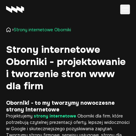
Strony internetowe Oborniki
Oferta
Realizacje
Strony internetowe
O firmie
Oborniki - projektowanie
Kariera
Baza wiedzy
i tworzenie stron www
Kontakt
dla firm
Oborniki - to my tworzymy nowoczesne
strony internetowe
Projektujemy
strony internetowe
Oborniki dla firm, które
potrzebują czytelnej prezentacji oferty, lepszej widoczności
w Google i skuteczniejszego pozyskiwania zapytań.
Tworzymy strony firmowe, serwisy usługowe, strony dla