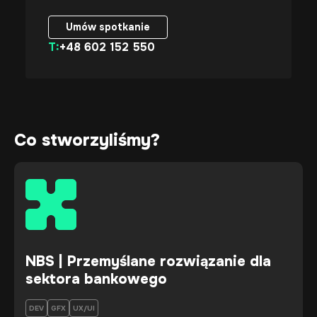
Umów spotkanie
T:
+48 602 152 550
Umów spotkanie
Co stworzyliśmy?
NBS | Przemyślane rozwiązanie dla
sektora bankowego
DEV
GFX
UX/UI