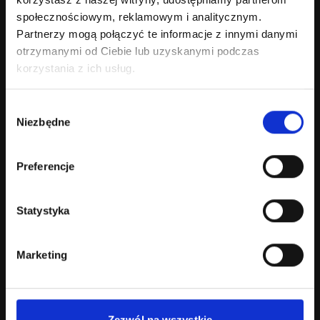
społecznościowym, reklamowym i analitycznym.
Partnerzy mogą połączyć te informacje z innymi danymi
otrzymanymi od Ciebie lub uzyskanymi podczas
korzystania z ich usług.
Optymalizacja
Optymalizujemy stronę pod szybkość działania,
Wybór
lokalne SEO, urządzenia mobilne, bezpieczeństwo,
Niezbędne
zgody
formularze kontaktowe i wygodną edycję treści
w WordPressie.
Preferencje
Statystyka
FAQ – pytania od klientów
Marketing
realizujących strony Oborniki
Czy tworzycie strony internetowe dla
firm z Obornik?
Zezwól na wszystkie