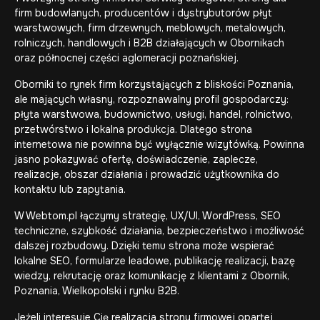
firm budowlanych, producentów i dystrybutorów płyt
warstwowych, firm drzewnych, meblowych, metalowych,
rolniczych, handlowych i B2B działających w Obornikach
oraz północnej części aglomeracji poznańskiej.
Oborniki to rynek firm korzystających z bliskości Poznania,
ale mających własny, rozpoznawalny profil gospodarczy:
płyta warstwowa, budownictwo, usługi, handel, rolnictwo,
przetwórstwo i lokalna produkcja. Dlatego strona
internetowa nie powinna być wyłącznie wizytówką. Powinna
jasno pokazywać ofertę, doświadczenie, zaplecze,
realizacje, obszar działania i prowadzić użytkownika do
kontaktu lub zapytania.
W Webtom.pl łączymy strategię, UX/UI, WordPress, SEO
techniczne, szybkość działania, bezpieczeństwo i możliwość
dalszej rozbudowy. Dzięki temu strona może wspierać
lokalne SEO, formularze leadowe, publikację realizacji, bazę
wiedzy, rekrutację oraz komunikację z klientami z Obornik,
Poznania, Wielkopolski i rynku B2B.
Jeżeli interesuje Cię realizacja strony firmowej opartej