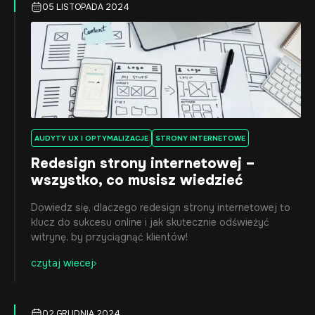
05 LISTOPADA 2024
AUDYTY UX I OPTYMALIZACJE
STRONY INTERNETOWE
Redesign strony internetowej –
wszystko, co musisz wiedzieć
Dowiedz się, dlaczego redesign strony internetowej to
klucz do sukcesu online i jak skutecznie odświeżyć
witrynę, by przyciągnąć klientów!
czytaj wiecej
02 GRUDNIA 2024