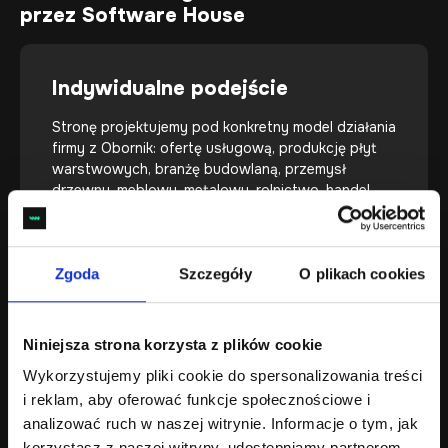
przez Software House
Indywidualne podejście
Stronę projektujemy pod konkretny model działania
firmy z Obornik: ofertę usługową, produkcję płyt
warstwowych, branżę budowlaną, przemysł
drzewny, meblowy, metalowy, rolnictwo, handel,
usługi lokalne albo B2B.
Zgoda
Szczegóły
O plikach cookies
Wynik najważniejszy
Niniejsza strona korzysta z plików cookie
Najważniejsze jest to, czy użytkownik szybko
Wykorzystujemy pliki cookie do spersonalizowania treści
rozumie ofertę, widzi doświadczenie firmy i może
i reklam, aby oferować funkcje społecznościowe i
łatwo wysłać zapytanie, zadzwonić, sprawdzić
lokalizację albo przejść do konkretnej usługi lub
analizować ruch w naszej witrynie. Informacje o tym, jak
realizacji.
korzystasz z naszej witryny, udostępniamy partnerom