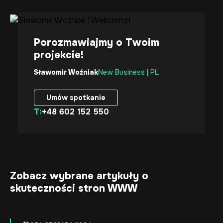
Porozmawiajmy o Twoim
projekcie!
Sławomir Woźniak
New Business | PL
Umów spotkanie
T:
+48 602 152 550
Umów spotkanie
Zobacz wybrane artykuły o
skuteczności stron WWW