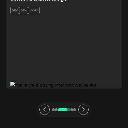
DEV
GFX
UX/UI