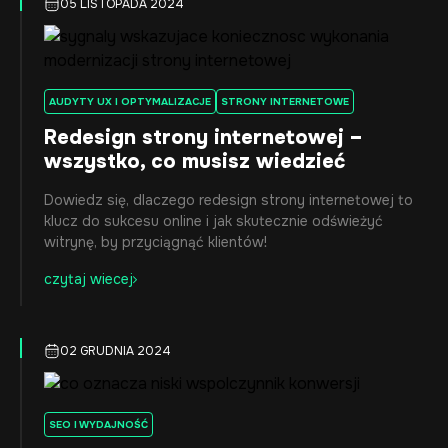
05 LISTOPADA 2024
AUDYTY UX I OPTYMALIZACJE
STRONY INTERNETOWE
Redesign strony internetowej –
wszystko, co musisz wiedzieć
Dowiedz się, dlaczego redesign strony internetowej to
klucz do sukcesu online i jak skutecznie odświeżyć
witrynę, by przyciągnąć klientów!
czytaj wiecej
02 GRUDNIA 2024
SEO I WYDAJNOŚĆ