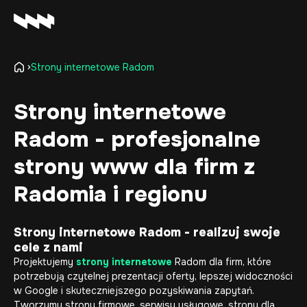
Strony internetowe Radom
Oferta
Realizacje
Strony internetowe
O firmie
Radom - profesjonalne
Kariera
Baza wiedzy
strony www dla firm z
Kontakt
Radomia i regionu
Strony internetowe Radom - realizuj swoje
cele z nami
Projektujemy
strony internetowe
Radom dla firm, które
potrzebują czytelnej prezentacji oferty, lepszej widoczności
w Google i skuteczniejszego pozyskiwania zapytań.
Tworzymy strony firmowe, serwisy usługowe, strony dla