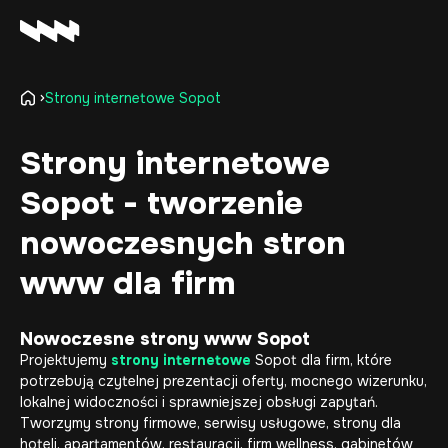
Strony internetowe Sopot
Oferta
Realizacje
Strony internetowe
O firmie
Sopot - tworzenie
Kariera
Baza wiedzy
nowoczesnych stron
Kontakt
www dla firm
Nowoczesne strony www Sopot
Projektujemy
strony internetowe
Sopot dla firm, które
potrzebują czytelnej prezentacji oferty, mocnego wizerunku,
lokalnej widoczności i sprawniejszej obsługi zapytań.
Tworzymy strony firmowe, serwisy usługowe, strony dla
hoteli, apartamentów, restauracji, firm wellness, gabinetów