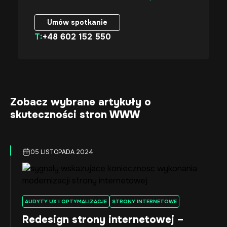
Umów spotkanie
T:
+48 602 152 550
Umów spotkanie
Zobacz wybrane artykuły o
skuteczności stron WWW
05 LISTOPADA 2024
AUDYTY UX I OPTYMALIZACJE
STRONY INTERNETOWE
Redesign strony internetowej –