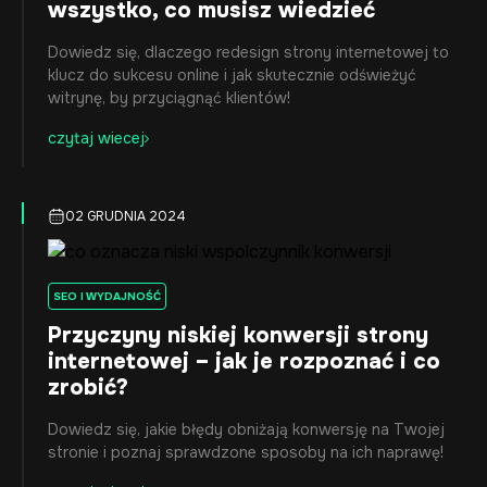
wszystko, co musisz wiedzieć
Dowiedz się, dlaczego redesign strony internetowej to
klucz do sukcesu online i jak skutecznie odświeżyć
witrynę, by przyciągnąć klientów!
czytaj wiecej
02 GRUDNIA 2024
SEO I WYDAJNOŚĆ
Przyczyny niskiej konwersji strony
internetowej – jak je rozpoznać i co
zrobić?
Dowiedz się, jakie błędy obniżają konwersję na Twojej
stronie i poznaj sprawdzone sposoby na ich naprawę!