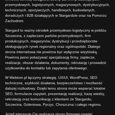
przemysłowych, logistycznych, magazynowych, dystrybucyjnych,
technicznych, spożywczych, handlowych, budowlanych,
doradczych i B2B działających w Stargardzie oraz na Pomorzu
Zachodnim.
Stargard to ważny ośrodek przemysłowo-logistyczny w pobliżu
Szczecina, z zapleczem parków przemysłowych, firm
produkcyjnych, magazynów, dystrybucji i przedsiębiorstw
obsługujących rynek regionalny oraz ogólnopolski. Dlatego
strona internetowa nie powinna być wyłącznie wizytówką.
Powinna jasno pokazywać specjalizację firmy, zaplecze,
realizacje, obszar działania, dokumenty, rekrutację i prowadzić
użytkownika do kontaktu lub zapytania ofertowego.
W Webtom.pl łączymy strategię, UX/UI, WordPress, SEO
techniczne, szybkość działania, bezpieczeństwo i możliwość
dalszej rozbudowy. Dzięki temu strona może wspierać lokalne
SEO, formularze zapytań, prezentację realizacji, bazę wiedzy,
rekrutację oraz komunikację z klientami ze Stargardu,
Szczecina, Goleniowa, Pyrzyc, Choszczna i całego regionu.
Jeżeli interesuje Cię realizacja strony firmowej opartej