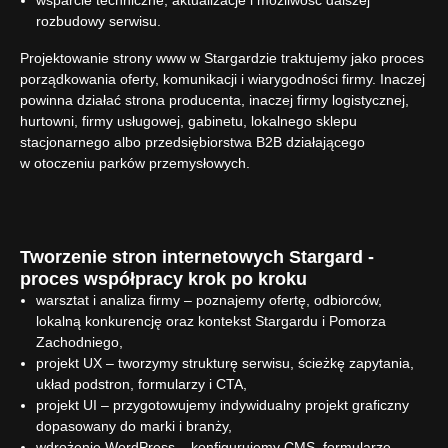
wsparcie techniczne, aktualizacje i możliwość dalszej
rozbudowy serwisu.
Projektowanie strony www w Stargardzie traktujemy jako proces
porządkowania oferty, komunikacji i wiarygodności firmy. Inaczej
powinna działać strona producenta, inaczej firmy logistycznej,
hurtowni, firmy usługowej, gabinetu, lokalnego sklepu
stacjonarnego albo przedsiębiorstwa B2B działającego
w otoczeniu parków przemysłowych.
Tworzenie stron internetowych Stargard -
proces współpracy krok po kroku
warsztat i analiza firmy – poznajemy ofertę, odbiorców,
lokalną konkurencję oraz kontekst Stargardu i Pomorza
Zachodniego,
projekt UX – tworzymy strukturę serwisu, ścieżkę zapytania,
układ podstron, formularzy i CTA,
projekt UI – przygotowujemy indywidualny projekt graficzny
dopasowany do marki i branży,
wdrożenie WordPress – konfigurujemy CMS, formularze,