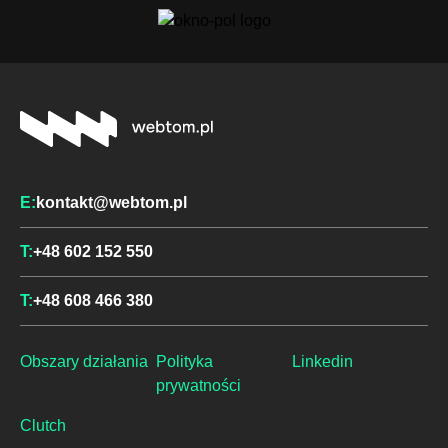
E:
kontakt@webtom.pl
T:
+48 602 152 550
T:
+48 608 466 380
Bezpłatna wycena
Obszary działania
Polityka
Linkedin
Bezpłatna wycena
prywatności
T:
+48 608 466 380
Clutch