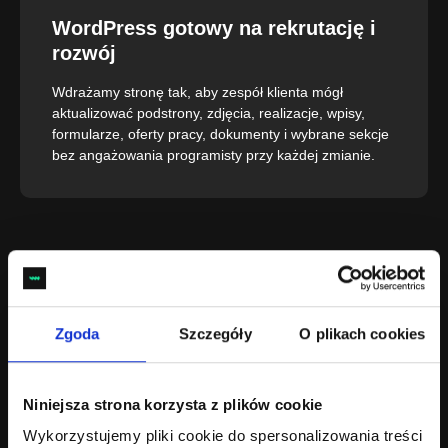
WordPress gotowy na rekrutację i
rozwój
Wdrażamy stronę tak, aby zespół klienta mógł
aktualizować podstrony, zdjęcia, realizacje, wpisy,
formularze, oferty pracy, dokumenty i wybrane sekcje
bez angażowania programisty przy każdej zmianie.
Najczęściej zadawane pytania –
FAQ – strony internetowe Stargard
Zgoda
Szczegóły
O plikach cookies
Czy projektujecie strony internetowe w
Stargardzie?
Niniejsza strona korzysta z plików cookie
Tak, tworzymy strony www dla firm ze Stargardu, zarówno
Wykorzystujemy pliki cookie do spersonalizowania treści
lokalnie jak i zdalnie.