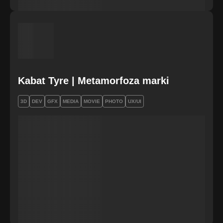
Kabat Tyre | Metamorfoza marki
3D
DEV
GFX
MEDIA
MOVIE
PHOTO
UX/UI