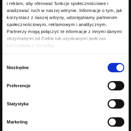
i reklam, aby oferować funkcje społecznościowe i
analizować ruch w naszej witrynie. Informacje o tym, jak
Czy zajmujecie się też projektowaniem
korzystasz z naszej witryny, udostępniamy partnerom
stron internetowych pod SEO?
społecznościowym, reklamowym i analitycznym.
Partnerzy mogą połączyć te informacje z innymi danymi
otrzymanymi od Ciebie lub uzyskanymi podczas
Czy mogę sam edytować treści?
korzystania z ich usług.
Czy tworzycie sklepy internetowe?
Wybór
Niezbędne
zgody
Czy strona firmowa ze Stargardu może
wspierać zapytania B2B i rekrutację?
Preferencje
Czy strona internetowa dla firmy ze
Statystyka
Stargardu może być przygotowana pod
lokalne SEO?
Marketing
Czy pomagacie rozwijać stronę po jej