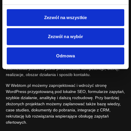
uruchomieniu?
Zezwól na wszystkie
Zezwól na wybór
Stargard - porozmawiajmy o Twojej nowej
stronie internetowej
Jeżeli Twoja firma działa w Stargardzie, obsługuje klientów
Odmowa
z Pomorza Zachodniego albo rozwija ofertę produkcyjną,
logistyczną, magazynową, handlową, techniczną lub B2B, strona
internetowa powinna jasno prezentować kompetencje, ofertę,
realizacje, obszar działania i sposób kontaktu.
W Webtom.pl możemy zaprojektować i wdrożyć stronę
WordPress przygotowaną pod lokalne SEO, formularze zapytań,
szybkie działanie, analitykę i dalszą rozbudowę. Przy bardziej
złożonych projektach możemy zaplanować także bazę wiedzy,
case studies, dokumenty do pobrania, integracje z CRM,
rekrutację lub rozwiązania wspierające obsługę zapytań
ofertowych.