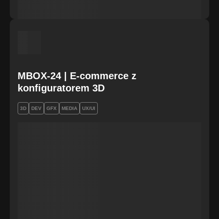
MBOX-24 | E-commerce z
konfiguratorem 3D
3D
DEV
GFX
MEDIA
UX/UI