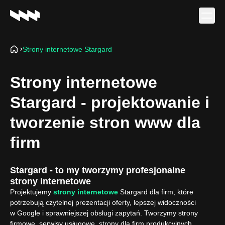
Strony internetowe Stargard
Oferta
Realizacje
Strony internetowe
O firmie
Stargard - projektowanie i
Kariera
Baza wiedzy
tworzenie stron www dla
Kontakt
firm
Stargard - to my tworzymy profesjonalne
strony internetowe
Projektujemy
strony internetowe
Stargard dla firm, które
potrzebują czytelnej prezentacji oferty, lepszej widoczności
w Google i sprawniejszej obsługi zapytań. Tworzymy strony
firmowe, serwisy usługowe, strony dla firm produkcyjnych,