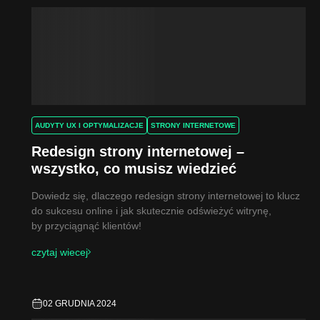
AUDYTY UX I OPTYMALIZACJE
STRONY INTERNETOWE
Redesign strony internetowej –
wszystko, co musisz wiedzieć
Dowiedz się, dlaczego redesign strony internetowej to klucz
do sukcesu online i jak skutecznie odświeżyć witrynę,
by przyciągnąć klientów!
czytaj wiecej
02 GRUDNIA 2024