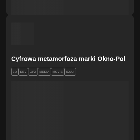
Cyfrowa metamorfoza marki Okno-Pol
3D
DEV
GFX
MEDIA
MOVIE
UX/UI