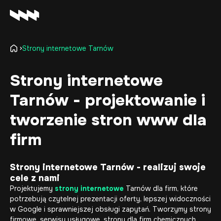
Strony internetowe Tarnów
Oferta
Realizacje
Strony internetowe
O firmie
Tarnów - projektowanie i
Kariera
Baza wiedzy
tworzenie stron www dla
Kontakt
firm
Strony internetowe Tarnów - realizuj swoje
cele z nami
Projektujemy
strony internetowe
Tarnów dla firm, które
potrzebują czytelnej prezentacji oferty, lepszej widoczności
w Google i sprawniejszej obsługi zapytań. Tworzymy strony
firmowe, serwisy usługowe, strony dla firm chemicznych,