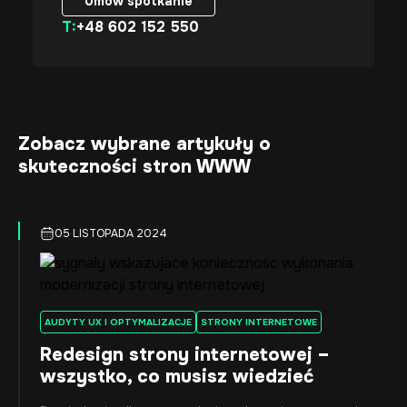
Umów spotkanie
T:
+48 602 152 550
Umów spotkanie
Zobacz wybrane artykuły o
skuteczności stron WWW
05 LISTOPADA 2024
AUDYTY UX I OPTYMALIZACJE
STRONY INTERNETOWE
Redesign strony internetowej –
wszystko, co musisz wiedzieć