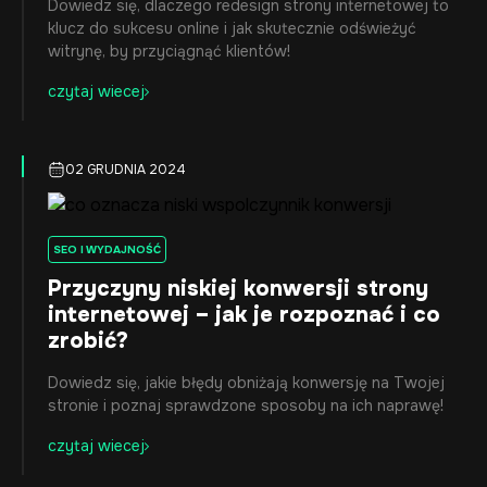
Dowiedz się, dlaczego redesign strony internetowej to
klucz do sukcesu online i jak skutecznie odświeżyć
witrynę, by przyciągnąć klientów!
czytaj wiecej
02 GRUDNIA 2024
SEO I WYDAJNOŚĆ
Przyczyny niskiej konwersji strony
internetowej – jak je rozpoznać i co
zrobić?
Dowiedz się, jakie błędy obniżają konwersję na Twojej
stronie i poznaj sprawdzone sposoby na ich naprawę!
czytaj wiecej