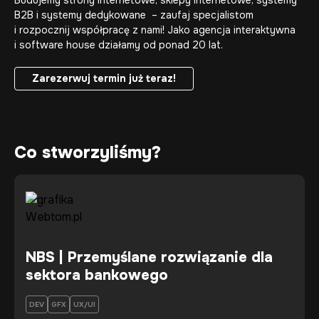
Budujemy strony internetowe,
sklepy internetowe
,
systemy
B2B
i
systemy dedykowane
– zaufaj specjalistom
i rozpocznij współpracę z nami! Jako
agencja interaktywna
i
software house
działamy od ponad 20 lat.
Zarezerwuj termin już teraz!
Zarezerwuj termin już teraz!
Co stworzyliśmy?
NBS | Przemyślane rozwiązanie dla
sektora bankowego
DEV
GFX
UX/UI