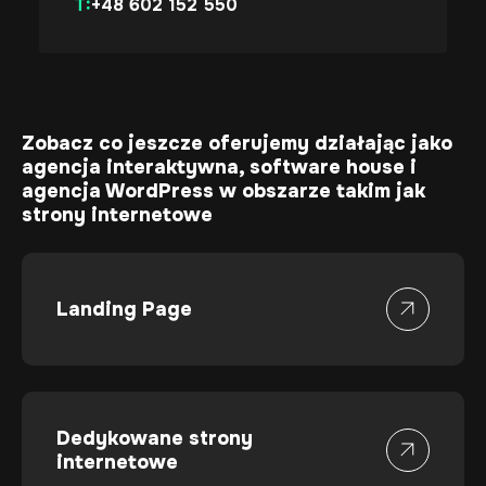
T:
+48 602 152 550
Umów spotkanie
Zobacz co jeszcze oferujemy działając jako
agencja interaktywna
,
software house
i
agencja WordPress
w obszarze takim jak
strony internetowe
Landing Page
Dedykowane strony
internetowe