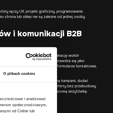
tóry łączy UX, projekt graficzny, programowanie,
mu strona lub sklep nie są zależne od jednej osoby
ów i komunikacji B2B
ję oferty, obsługę zapytań i komunikację wokół
 W takich projektach WordPress sprawdza się jako
z funkcji sklepu, blog ekspercki, formularze kontaktowe,
O plikach cookies
szybko przygotować nową podstronę kampanii, dodać
 do pobrania albo rozwinąć sekcję oferty bez przebudowy
bieżącej komunikacji, a nie jednorazową wizytówkę.
ołecznościowe i analizować
artnerom społecznościowym,
anymi od Ciebie lub