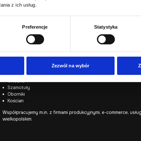
nia z ich usług.
Realizujemy wysokiej jakości projekty dla firm z całej Polski, je
z największych ośrodków biznesowych Wielkopolski. Oprócz wspó
z okolicznych miejscowości i regionu – np.:
Preferencje
Statystyka
Swarzędz
Luboń
Puszczykowo
Mosina
Kórnik
Zezwól na wybór
Z
Września
Środa Wielkopolska
Gniezno
Szamotuły
Oborniki
Kościan
Współpracujemy m.in. z firmami produkcyjnymi, e-commerce, usług
wielkopolskim.