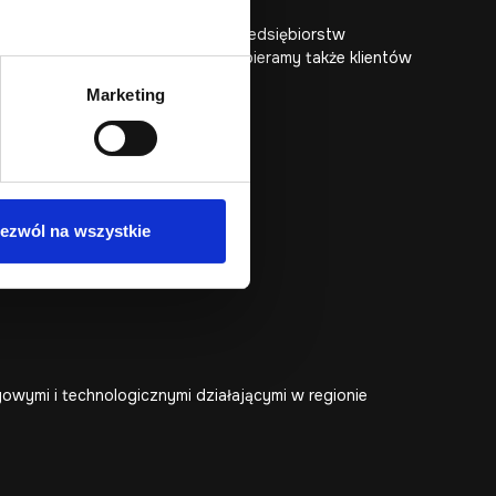
dnak wiele wdrożeń powstaje dla przedsiębiorstw
łpracy z firmami z Poznania, wspieramy także klientów
Marketing
ezwól na wszystkie
owymi i technologicznymi działającymi w regionie