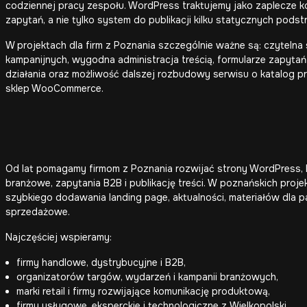
codziennej pracy zespołu. WordPress traktujemy jako zaplecze komun
zapytań, a nie tylko system do publikacji kilku statycznych podst
W projektach dla firm z Poznania szczególnie ważne są: czytelna 
kampanijnych, wygodna administracja treścią, formularze zapytań
działania oraz możliwość dalszej rozbudowy serwisu o katalog pr
sklep WooCommerce.
Od lat pomagamy firmom z Poznania rozwijać strony WordPress, k
branżowe, zapytania B2B i publikację treści. W poznańskich proj
szybkiego dodawania landing page, aktualności, materiałów dla p
sprzedażowe.
Najczęściej wspieramy:
firmy handlowe, dystrybucyjne i B2B,
organizatorów targów, wydarzeń i kampanii branżowych,
marki retail i firmy rozwijające komunikację produktową,
firmy usługowe, eksperckie i technologiczne z Wielkopolski.