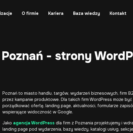
izacje
O firmie
Kariera
Baza wiedzy
Kontakt
Poznań - strony WordPr
Poznań to miasto handlu, targów, wydarzeń biznesowych, firm B2B,
przez kampanie produktowe. Dla takich firm WordPress może być
porządkować ofertę, landing page, aktualności, formularze zapisów
wspierające widoczność w Google.
Jako
agencja WordPress
dla firm z Poznania projektujemy i wdr
landing page pod wydarzenia, bazy wiedzy, katalogi usług, sekcj