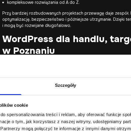
kompleksowe rozwiązania od A do Z.
Przy bardziej rozbudowanych projektach przewagę daje zespół, k
optymalizację, bezpieczeństwo i późniejsze utrzymanie. Dzięki te
i mogą być rozwijane długofalowo.
WordPress dla handlu, targ
w Poznaniu
Poznańskie firmy często potrzebują stron, które łączą prezentac
wydarzeń, premier produktów, kolekcji lub kampanii sezonowych.
elastyczna baza pod landing page, katalog usług lub produktów be
materiały dla partnerów oraz treści wspierające sprzedaż B2B.
Szczegóły
Dla firm handlowych i targowych ważne jest, aby zespół mógł 
aktualność, opublikować formularz zapisu, udostępnić materiały
 plików cookie
całego serwisu. Dlatego WordPress projektujemy jako system do 
do spersonalizowania treści i reklam, aby oferować funkcje sp
ormacje o tym, jak korzystasz z naszej witryny, udostępniamy p
Partnerzy mogą połączyć te informacje z innymi danymi otrzym