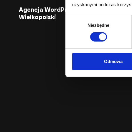
uzyskanymi podczas korzysta
Agencja WordPress dla firm z regionu
Wielkopolski
Wybór
Niezbędne
zgody
Odmowa