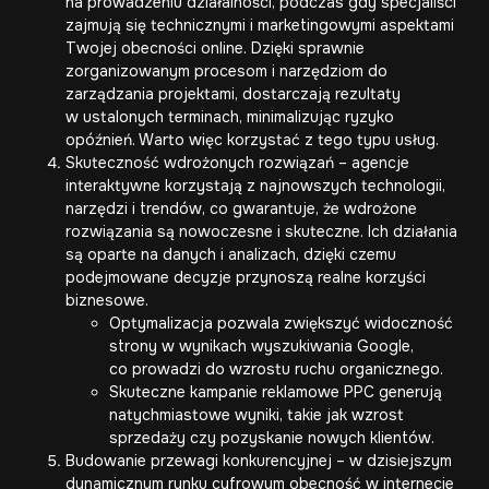
na prowadzeniu działalności, podczas gdy specjaliści
zajmują się technicznymi i marketingowymi aspektami
Twojej obecności online. Dzięki sprawnie
zorganizowanym procesom i narzędziom do
zarządzania projektami, dostarczają rezultaty
w ustalonych terminach, minimalizując ryzyko
opóźnień. Warto więc korzystać z tego typu usług.
Skuteczność wdrożonych rozwiązań – agencje
interaktywne korzystają z najnowszych technologii,
narzędzi i trendów, co gwarantuje, że wdrożone
rozwiązania są nowoczesne i skuteczne. Ich działania
są oparte na danych i analizach, dzięki czemu
podejmowane decyzje przynoszą realne korzyści
biznesowe.
Optymalizacja pozwala zwiększyć widoczność
strony w wynikach wyszukiwania Google,
co prowadzi do wzrostu ruchu organicznego.
Skuteczne kampanie reklamowe PPC generują
natychmiastowe wyniki, takie jak wzrost
sprzedaży czy pozyskanie nowych klientów.
Budowanie przewagi konkurencyjnej – w dzisiejszym
dynamicznym rynku cyfrowym obecność w internecie