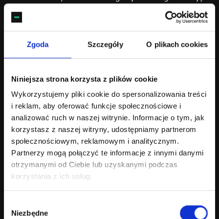
o ochronę danych klientów, wprowadzając
zaawansowane systemy zabezpieczeń
i regularne kopie zapasowe.
Zgoda
Szczegóły
O plikach cookies
Agencje interaktywne oferują szerokie spektrum usług, które
wspierają rozwój firm w przestrzeni online. Niezależnie od
tego, czy potrzebujesz nowoczesnej strony internetowej,
kampanii reklamowej w Google, czy zaawansowanego
Niniejsza strona korzysta z plików cookie
sklepu internetowego, tego typu firmy są w stanie
Wykorzystujemy pliki cookie do spersonalizowania treści
dostarczyć rozwiązania na najwyższym poziomie.
i reklam, aby oferować funkcje społecznościowe i
analizować ruch w naszej witrynie. Informacje o tym, jak
Jak wygląda współpraca z agencją
korzystasz z naszej witryny, udostępniamy partnerom
interaktywną – krok po kroku
społecznościowym, reklamowym i analitycznym.
Partnerzy mogą połączyć te informacje z innymi danymi
Choć szczegóły zależą od zakresu, w większości projektów
współpraca przebiega podobnie:
otrzymanymi od Ciebie lub uzyskanymi podczas
korzystania z ich usług.
Poznanie celu i wymagań – krótka analiza potrzeb,
grupy docelowej i priorytetów.
Wycena i plan – zakres, harmonogram, ryzyka oraz
Wybór
Niezbędne
propozycja technologii.
zgody