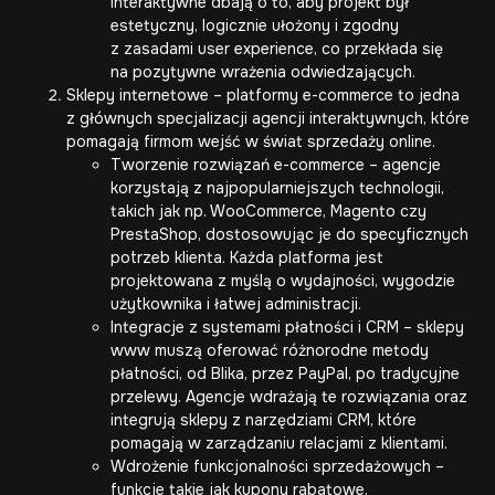
interaktywne dbają o to, aby projekt był
estetyczny, logicznie ułożony i zgodny
z zasadami user experience, co przekłada się
na pozytywne wrażenia odwiedzających.
Sklepy internetowe – platformy e-commerce to jedna
z głównych specjalizacji agencji interaktywnych, które
pomagają firmom wejść w świat sprzedaży online.
Tworzenie rozwiązań e-commerce – agencje
korzystają z najpopularniejszych technologii,
takich jak np.
WooCommerce
, Magento czy
PrestaShop
, dostosowując je do specyficznych
potrzeb klienta. Każda platforma jest
projektowana z myślą o wydajności, wygodzie
użytkownika i łatwej administracji.
Integracje z systemami płatności i CRM – sklepy
www muszą oferować różnorodne metody
płatności, od Blika, przez PayPal, po tradycyjne
przelewy. Agencje wdrażają te rozwiązania oraz
integrują sklepy z narzędziami CRM, które
pomagają w zarządzaniu relacjami z klientami.
Wdrożenie funkcjonalności sprzedażowych –
funkcje takie jak kupony rabatowe,