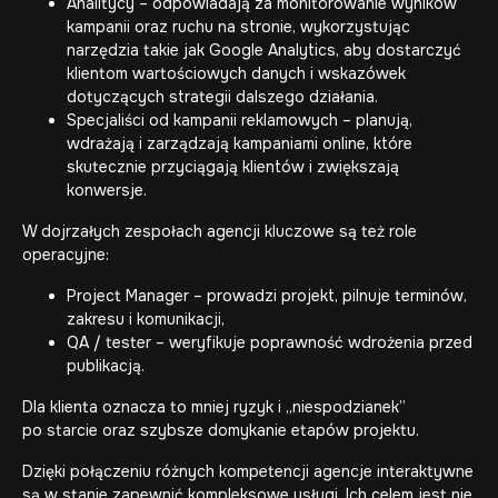
Analitycy – odpowiadają za monitorowanie wyników
kampanii oraz ruchu na stronie, wykorzystując
narzędzia takie jak Google Analytics, aby dostarczyć
klientom wartościowych danych i wskazówek
dotyczących strategii dalszego działania.
Specjaliści od kampanii reklamowych – planują,
wdrażają i zarządzają kampaniami online, które
skutecznie przyciągają klientów i zwiększają
konwersje.
W dojrzałych zespołach agencji kluczowe są też role
operacyjne:
Project Manager – prowadzi projekt, pilnuje terminów,
zakresu i komunikacji,
QA / tester – weryfikuje poprawność wdrożenia przed
publikacją.
Dla klienta oznacza to mniej ryzyk i „niespodzianek”
po starcie oraz szybsze domykanie etapów projektu.
Dzięki połączeniu różnych kompetencji agencje interaktywne
są w stanie zapewnić kompleksowe usługi. Ich celem jest nie