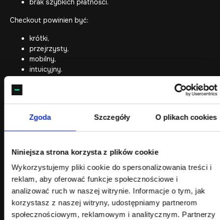
brak szybkich płatności.
Checkout powinien być:
krótki,
przejrzysty,
mobilny,
intuicyjny.
Warto regularnie analizować proces zakupowy
na podstawie realnych danych użytkowników. Nawet
niewielkie problemy w checkout mogą znacząco obniżać
Zgoda
Szczegóły
O plikach cookies
współczynnik konwersji i zwiększać liczbę porzuconych
koszyków.
Dlatego profesjonalny sklep internetowy powinien być stale
Niniejsza strona korzysta z plików cookie
optymalizowany pod kątem UX, urządzeń mobilnych,
szybkości działania oraz wygody finalizacji zamówienia.
Wykorzystujemy pliki cookie do spersonalizowania treści i
reklam, aby oferować funkcje społecznościowe i
Nawet niewielkie problemy w checkout mogą znacząco
analizować ruch w naszej witrynie. Informacje o tym, jak
obniżać
współczynnik konwersji
sklepu internetowego.
korzystasz z naszej witryny, udostępniamy partnerom
Dlatego proces zakupowy powinien być regularnie
społecznościowym, reklamowym i analitycznym. Partnerzy
analizowany pod kątem UX, urządzeń mobilnych oraz danych