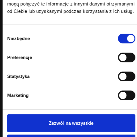
mogą połączyć te informacje z innymi danymi otrzymanymi
analitycznych.
od Ciebie lub uzyskanymi podczas korzystania z ich usług.
Brak zdjęć i opisów wysokiej jakości
Wciąż zdarzają się sklepy internetowe z:
Wybór
Niezbędne
zgody
zdjęciami 500px,
opisami „Lorem ipsum”,
kopiowanymi treściami od producenta,
Preferencje
brakiem informacji o wymiarach i składzie.
Konwersja w takiej sytuacji spada od razu.
Statystyka
Marketing
Zezwól na wszystkie