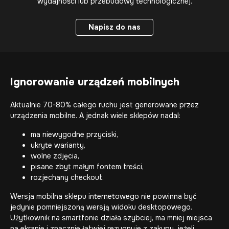
wydajności lub przebudowy technologicznej.
Napisz do nas
Napisz do nas
Ignorowanie urządzeń mobilnych
Aktualnie 70-80% całego ruchu jest generowane przez
urządzenia mobilne. A jednak wiele sklepów nadal:
ma niewygodne przyciski,
ukryte warianty,
wolne zdjęcia,
pisane zbyt małym fontem treści,
rozjechany checkout.
Wersja mobilna sklepu internetowego nie powinna być
jedynie pomniejszoną wersją widoku desktopowego.
Użytkownik na smartfonie działa szybciej, ma mniej miejsca
na ekranie i znacznie łatwiej rezygnuje z zakupu, jeżeli