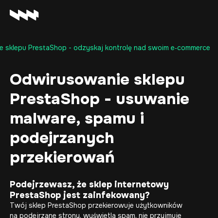
 sklepu PrestaShop - odzyskaj kontrolę nad swoim e‑commerce
Oferta
Realizacje
Odwirusowanie sklepu
O firmie
PrestaShop - usuwanie
Kariera
Baza wiedzy
malware, spamu i
Kontakt
podejrzanych
przekierowań
Podejrzewasz, że sklep internetowy
PrestaShop jest zainfekowany?
Twój
sklep PrestaShop
przekierowuje użytkowników
na podejrzane strony, wyświetla spam, nie przyjmuje