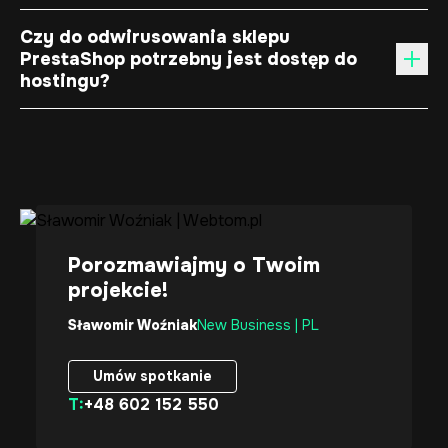
Czy do odwirusowania sklepu
PrestaShop potrzebny jest dostęp do
hostingu?
Porozmawiajmy o Twoim
projekcie!
Sławomir Woźniak
New Business | PL
Umów spotkanie
T:
+48 602 152 550
Umów spotkanie