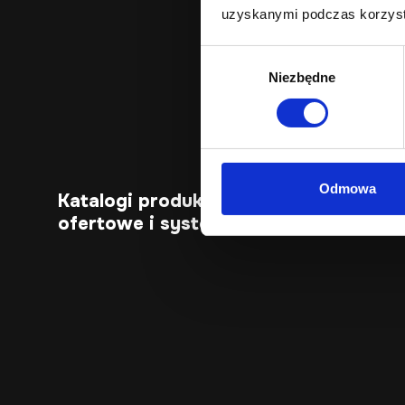
uzyskanymi podczas korzysta
Wybór
Niezbędne
zgody
Odmowa
Katalogi produktów, zapytania
ofertowe i systemy B2B