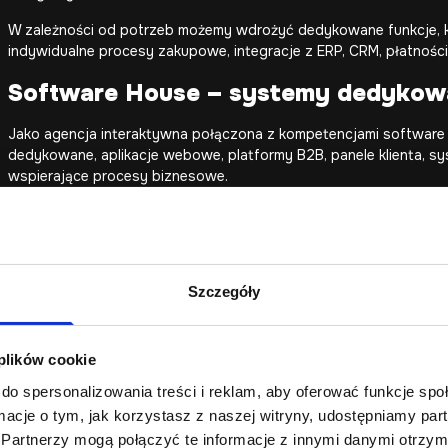
W zależności od potrzeb możemy wdrożyć dedykowane funkcje, ko
indywidualne procesy zakupowe, integracje z ERP, CRM, płatności
Software House – systemy dedykow
Jako agencja interaktywna połączona z kompetencjami software 
dedykowane, aplikacje webowe, platformy B2B, panele klienta, s
wspierające procesy biznesowe.
To szczególnie ważne dla firm z Katowic i całego Śląska, które dzi
dystrybucji, usług B2B lub e-commerce. W takich projektach sam
jest rozwiązanie wspierające konkretny proces sprzedażowy, ofe
Szczegóły
 plików cookie
Katowice i region śląski to rynek, na którym wiele firm działa w
do spersonalizowania treści i reklam, aby oferować funkcje sp
logistycznych i B2B. W takich projektach strona internetowa po
technologiczne, produkty, dane techniczne, certyfikaty, realizacj
ormacje o tym, jak korzystasz z naszej witryny, udostępniamy p
Partnerzy mogą połączyć te informacje z innymi danymi otrzym