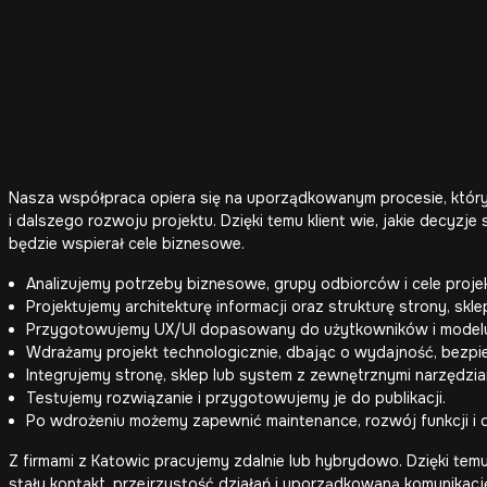
Nasza współpraca opiera się na uporządkowanym procesie, który
i dalszego rozwoju projektu. Dzięki temu klient wie, jakie decyzje
będzie wspierał cele biznesowe.
Analizujemy potrzeby biznesowe, grupy odbiorców i cele projek
Projektujemy architekturę informacji oraz strukturę strony, skl
Przygotowujemy UX/UI dopasowany do użytkowników i model
Wdrażamy projekt technologicznie, dbając o wydajność, bezpi
Integrujemy stronę, sklep lub system z zewnętrznymi narzędzia
Testujemy rozwiązanie i przygotowujemy je do publikacji.
Po wdrożeniu możemy zapewnić maintenance, rozwój funkcji i d
Z firmami z Katowic pracujemy zdalnie lub hybrydowo. Dzięki te
stały kontakt, przejrzystość działań i uporządkowaną komunikacj