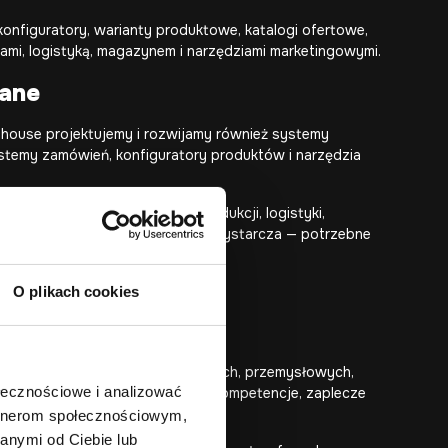
nfiguratory, warianty produktowe, katalogi ofertowe,
ami, logistyką, magazynem i narzędziami marketingowymi.
ane
house projektujemy i rozwijamy również systemy
ystemy zamówień, konfiguratory produktów i narzędzia
ałają w obszarze przemysłu, produkcji, logistyki,
a strona internetowa często nie wystarcza — potrzebne
rtowy lub operacyjny.
O plikach cookies
 branżach technicznych, produkcyjnych, przemysłowych,
ołecznościowe i analizować
winna jasno prezentować ofertę, kompetencje, zaplecze
e i możliwości współpracy.
artnerom społecznościowym,
anymi od Ciebie lub