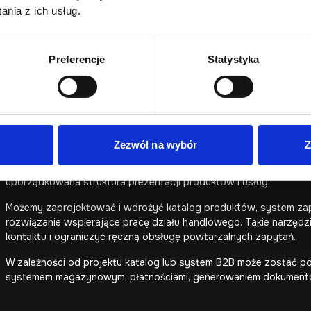
Dla firm technicznych szczególnie ważne są: logiczna architektura
nia z ich usług.
zapytań, prezentacja branż, segmentów klientów, case studies o
konfiguratory lub panele klienta.
Dzięki połączeniu UX, technologii i doświadczenia w projektac
Preferencje
Statystyka
wspiera nie tylko wizerunek, ale również sprzedaż B2B, obsługę
Zezwól na wybór
Z
W wielu firmach przemysłowych, produkcyjnych i dystrybucyjnyc
wystarczać. Gdy oferta obejmuje wiele kategorii, parametrów, wa
uporządkowana struktura prezentacji produktów i usług.
Możemy zaprojektować i wdrożyć katalog produktów, system zapy
rozwiązanie wspierające pracę działu handlowego. Takie narzędz
kontaktu i ograniczyć ręczną obsługę powtarzalnych zapytań.
W zależności od projektu katalog lub system B2B może zostać po
systemem magazynowym, płatnościami, generowaniem dokumentów