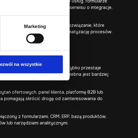
 informacji, katalog produktów lub usług, formularze
raz możliwość dalszej rozbudowy serwisu o integracje,
h webowych możemy przygotować rozwiązanie, które
Marketing
 zapytań, pracę handlowców i automatyzację procesów.
ezwól na wszystkie
h klasyczna strona internetowa szybko przestaje
riantów lub grup odbiorców, potrzebna jest bardziej
tań ofertowych, panel klienta, platformę B2B lub
ia pomagają skrócić drogę od zainteresowania do
łączony z formularzami, CRM, ERP, bazą produktów,
 lub narzędziami analitycznymi.