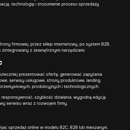
ację, technologię i zrozumienie procesu sprzedaży
trony firmowej, przez sklep internetowy, po system B2B,
s zintegrowany z zewnętrznymi narzędziami.
c
skuteczniej prezentować ofertę, generować zapytania
owe, serwisy usługowe, strony produktowe, landing
 przemysłowych, produkcyjnych i technologicznych.
ę, responsywność, szybkość działania, wygodną edycję
owy serwisu wraz z rozwojem firmy.
wijać sprzedaż online w modelu B2C, B2B lub mieszanym.