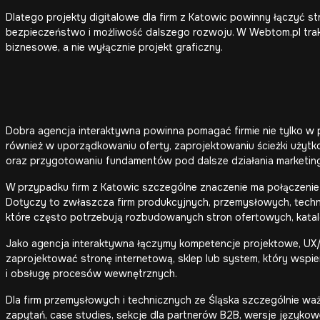
Dlatego projekty digitalowe dla firm z Katowic powinny łączyć st
bezpieczeństwo i możliwość dalszego rozwoju. W Webtom.pl trakt
biznesowe, a nie wyłącznie projekt graficzny.
Dobra agencja interaktywna powinna pomagać firmie nie tylko w 
również w uporządkowaniu oferty, zaprojektowaniu ścieżki użyt
oraz przygotowaniu fundamentów pod dalsze działania marketin
W przypadku firm z Katowic szczególne znaczenie ma połączenie 
Dotyczy to zwłaszcza firm produkcyjnych, przemysłowych, techn
które często potrzebują rozbudowanych stron ofertowych, katal
Jako agencja interaktywna łączymy kompetencje projektowe, UX/
zaprojektować stronę internetową, sklep lub system, który wspie
i obsługę procesów wewnętrznych.
Dla firm przemysłowych i technicznych ze Śląska szczególnie waż
zapytań, case studies, sekcje dla partnerów B2B, wersje językowe