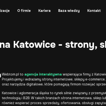
izacje
O firmie
Kariera
Baza wiedzy
Kontakt
a Katowice - strony, s
y
Webtom.pl to
agencja interaktywna
wspierająca firmy z Katowic
Projektujemy i wdrażamy
strony internetowe
,
sklepy e-commerce
oraz narzędzia digitalowe, które pomagają firmom rozwijać sprzed
Katowice i aglomeracja śląska to rynek silnie związany z przemys
technologią i B2B. W takich branżach strona internetowa, sklep l
również wspierać proces sprzedaży, ofertowania, obsługi zapytań 